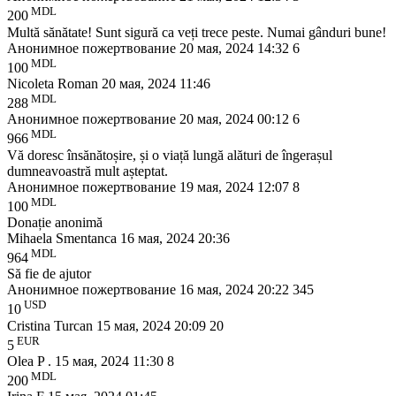
MDL
200
Multă sănătate! Sunt sigură ca veți trece peste. Numai gânduri bune!
Анонимное пожертвование
20 мая, 2024 14:32
6
MDL
100
Nicoleta Roman
20 мая, 2024 11:46
MDL
288
Анонимное пожертвование
20 мая, 2024 00:12
6
MDL
966
Vă doresc însănătoșire, și o viață lungă alături de îngerașul
dumneavoastră mult așteptat.
Анонимное пожертвование
19 мая, 2024 12:07
8
MDL
100
Donație anonimă
Mihaela Smentanca
16 мая, 2024 20:36
MDL
964
Să fie de ajutor
Анонимное пожертвование
16 мая, 2024 20:22
345
USD
10
Cristina Turcan
15 мая, 2024 20:09
20
EUR
5
Olea P .
15 мая, 2024 11:30
8
MDL
200