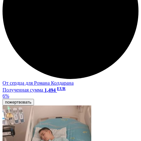
От сердца для Романа Колдарана
EUR
Полученная сумма
1,494
6%
пожертвовать