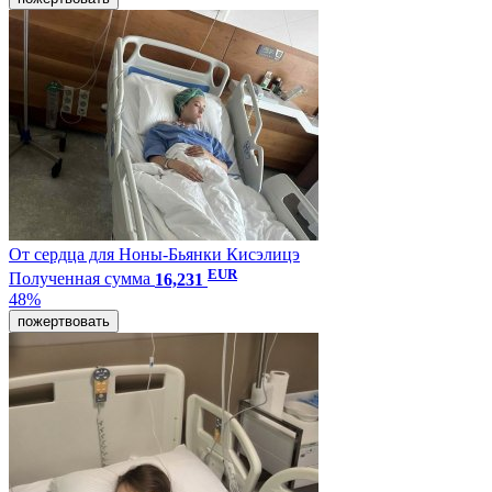
От сердца для Ноны-Бьянки Кисэлицэ
EUR
Полученная сумма
16,231
48%
пожертвовать