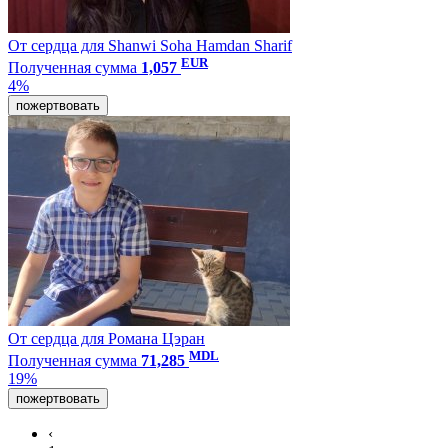
От сердца для Shanwi Soha Hamdan Sharif
EUR
Полученная сумма
1,057
4%
пожертвовать
От сердца для Романа Цэран
MDL
Полученная сумма
71,285
19%
пожертвовать
‹