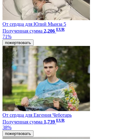
От сердца для Юлий Мынза 5
EUR
Полученная сумма
2,206
71%
пожертвовать
От сердца для Евгения Чеботарь
EUR
Полученная сумма
1,739
38%
пожертвовать