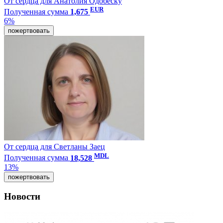
От сердца для Анатолия Одобеску
EUR
Полученная сумма
1,675
6%
пожертвовать
От сердца для Светланы Заец
MDL
Полученная сумма
18,528
13%
пожертвовать
Новости