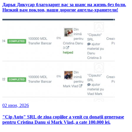
Дарья Дикусар благодарит вас за шанс на жизнь без боли.
Низкий вам поклон, наши дорогие ангелы-хранители!
02 июн, 2026
"Cip Auto" SRL de ziua copiilor a venit cu donații generoase
pentru Cristina Danu si Mark Vlad, a cate 100.000 lei.