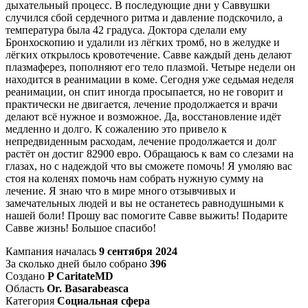
дыхательный процесс. В последующие дни у Саввушки
случился сбой сердечного ритма и давление подскочило, а
температура была 42 градуса. Доктора сделали ему
Бронхоскопию и удалили из лёгких тромб, но в желудке и
лёгких открылось кровотечение. Савве каждый день делают
плазмаферез, пополняют его тело плазмой. Четыре недели он
находится в реанимации в коме. Сегодня уже седьмая неделя
реанимации, он спит иногда просыпается, но не говорит и
практически не двигается, лечение продолжается и врачи
делают всё нужное и возможное. Да, восстановление идёт
медленно и долго. К сожалению это привело к
непредвиденным расходам, лечение продолжается и долг
растёт он достиг 82900 евро. Обращаюсь к вам со слезами на
глазах, но с надеждой что вы сможете помочь! Я умоляю вас
стоя на коленях помочь нам собрать нужную сумму на
лечение. Я знаю что в мире много отзывчивых и
замечательных людей и вы не останетесь равнодушными к
нашей боли! Прошу вас помогите Савве выжить! Подарите
Савве жизнь! Большое спасибо!
Кампания началась
9 сентября 2024
За сколько дней было собрано
396
Создано
P CaritateMD
Область
Or. Basarabeasca
Категория
Социальная сфера