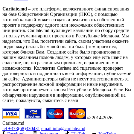
Caritate.md
– это платформа коллективного финансирования
на базе Общественной Организации (НКО), с помощью
которой каждый может создать и реализовать собственный
проект в поддержку одного или нескольких общественных
инициатив. Caritate.md публикует кампании по сбору средств
в пользу гуманитарных проектов в Республике Молдова. Мы
надеемся, что Вы, посетители сайта, своим участием окажете
поддержку (сколь бы малой она ни была) тем проектам,
которые близки Вам. Создание сайта было продиктовано
нашим желанием помочь людям, у которых ещё есть шанс на
спасение, но, по различным причинам, ограниченным в
возможностях. Коллектив Caritate.md тщательно проверяет
достоверность и подлинность всей информации, публикуемой
на сайте. Администраторы сайта не несут ответственность за
распространение ложной информации и иные нарушения,
которые противоречат законам Республики Молдова. Если Вы
обнаружили нарушения в информации, опубликованной на
сайте, пожалуйста, свяжитесь с нами.
© 2014-2026
Caritate.md
tel
+373(68)330431
email
info@caritate.md
Facebook
Instagram
TikTok
YouTube