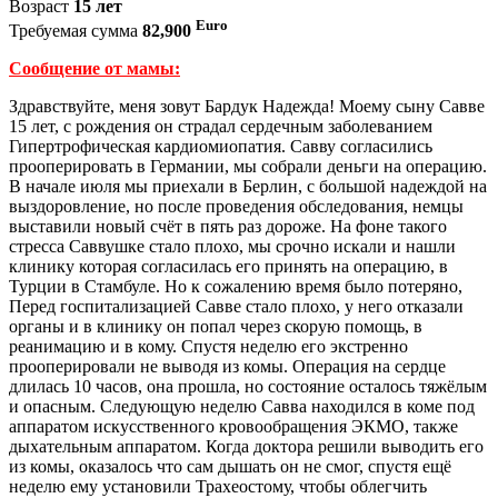
Возраст
15 лет
Euro
Требуемая сумма
82,900
Сообщение от мамы:
Здравствуйте, меня зовут Бардук Надежда! Моему сыну Савве
15 лет, с рождения он страдал сердечным заболеванием
Гипертрофическая кардиомиопатия. Савву согласились
прооперировать в Германии, мы собрали деньги на операцию.
В начале июля мы приехали в Берлин, с большой надеждой на
выздоровление, но после проведения обследования, немцы
выставили новый счёт в пять раз дороже. На фоне такого
стресса Саввушке стало плохо, мы срочно искали и нашли
клинику которая согласилась его принять на операцию, в
Турции в Стамбуле. Но к сожалению время было потеряно,
Перед госпитализацией Савве стало плохо, у него отказали
органы и в клинику он попал через скорую помощь, в
реанимацию и в кому. Спустя неделю его экстренно
прооперировали не выводя из комы. Операция на сердце
длилась 10 часов, она прошла, но состояние осталось тяжёлым
и опасным. Следующую неделю Савва находился в коме под
аппаратом искусственного кровообращения ЭКМО, также
дыхательным аппаратом. Когда доктора решили выводить его
из комы, оказалось что сам дышать он не смог, спустя ещё
неделю ему установили Трахеостому, чтобы облегчить