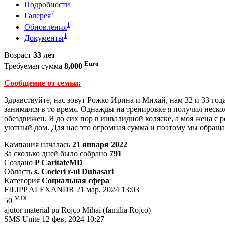
Подробности
7
Галерея
1
Обновления
1
Документы
Возраст
33 лет
Euro
Требуемая сумма
8,000
Сообщение от семьи:
Здравствуйте, нас зовут Рожко Ирина и Михай, нам 32 и 33 год
занимался в то время. Однажды на тренировке я получил несколь
обездвижен. Я до сих пор в инвалидной коляске, а моя жена с
уютный дом. Для нас это огромная сумма и поэтому мы обраща
Кампания началась
21 января 2022
За сколько дней было собрано
791
Создано
P CaritateMD
Область
s. Cocieri r-ul Dubasari
Категория
Социальная сфера
FILIPP ALEXANDR
21 мар, 2024 13:03
MDL
50
ajutor material pu Rojco Mihai (familia Rojco)
SMS Unite
12 фев, 2024 10:27