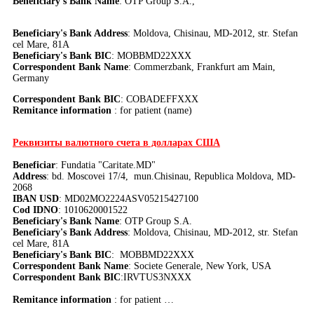
Beneficiary's Bank Name
: OTP Group S.A.,
Beneficiary's Bank Address
: Moldova, Chisinau, MD-2012, str. Stefan
cel Mare, 81A
Beneficiary's Bank BIC
: MOBBMD22XXX
Correspondent Bank Name
:
Commerzbank, Frankfurt am Main,
Germany
Correspondent Bank BIC
:
COBADEFFXXX
Remitance information
: for patient (name)
Реквизиты валютного счета в долларах США
Beneficiar
: Fundatia "Caritate.MD"
Address
: bd. Moscovei 17/4, mun.Chisinau, Republica Moldova, MD-
2068
IBAN USD
: MD02MO2224ASV05215427100
Cod IDNO
: 1010620001522
Beneficiary's Bank Name
: OTP Group S.A.
Beneficiary's Bank Address
: Moldova, Chisinau, MD-2012, str. Stefan
cel Mare, 81A
Beneficiary's Bank BIC
: MOBBMD22XXX
Correspondent Bank Name
: Societe Generale, New York, USA
Correspondent Bank BIC
:
IRVTUS3NXXX
Remitance information
: for patient …