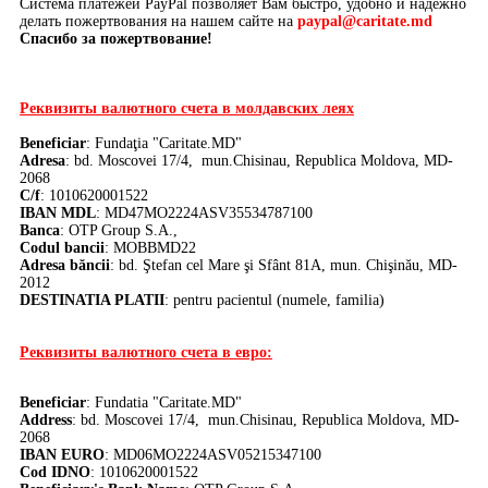
Система платежей PayPal позволяет Вам быстро, удобно и надежно
делать пожертвования на нашем сайте на
paypal@caritate.md
Спасибо за пожертвование!
Реквизиты валютного счета в молдавских леях
Beneficiar
: Fundaţia "Caritate.MD"
Adresa
: bd. Moscovei 17/4, mun.Chisinau, Republica Moldova, MD-
2068
C/f
: 1010620001522
IBAN MDL
: MD47MO2224ASV35534787100
Banca
:
OTP Group S.A.,
Codul bancii
: MOBBMD22
Adresa băncii
: bd. Ştefan cel Mare şi Sfânt 81A, mun. Chişinău, MD-
2012
DE
STINATIA PLATII
: pentru pacientul (numele, familia)
Реквизиты валютного счета в евро:
Beneficiar
: Fundatia "Caritate.MD"
Address
: bd. Moscovei 17/4, mun.Chisinau, Republica Moldova, MD-
2068
IBAN EURO
: MD06MO2224ASV05215347100
Cod IDNO
: 1010620001522