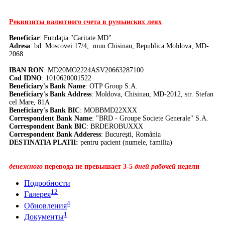
Реквизиты валютного счета в румынских леях
Beneficiar
: Fundaţia "Caritate.MD"
Adresa
: bd. Moscovei 17/4, mun.Chisinau, Republica Moldova, MD-
2068
IBAN RON
: MD20MO2224ASV20663287100
Cod IDNO
: 1010620001522
Beneficiary's Bank Name
: OTP Group S.A.
Beneficiary's Bank Address
: Moldova, Chisinau, MD-2012, str. Stefan
cel Mare, 81A
Beneficiary's Bank BIC
: MOBBMD22XXX
Correspondent Bank Name
: "BRD - Groupe Societe Generale" S.A.
Correspondent Bank BIC
: BRDEROBUXXX
Correspondent Bank Adderess
: Bucureşti, România
DESTINATIA PLATII:
pentru pacient (numele, familia)
денежного
перевода не превышает 3-5
дней рабочей
недели
Подробности
12
Галерея
4
Обновления
1
Документы