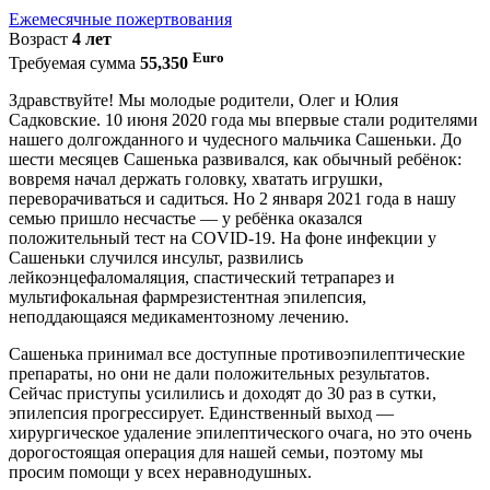
Ежемесячные пожертвования
Возраст
4 лет
Euro
Требуемая сумма
55,350
Здравствуйте! Мы молодые родители, Олег и Юлия
Садковские. 10 июня 2020 года мы впервые стали родителями
нашего долгожданного и чудесного мальчика Сашеньки. До
шести месяцев Сашенька развивался, как обычный ребёнок:
вовремя начал держать головку, хватать игрушки,
переворачиваться и садиться. Но 2 января 2021 года в нашу
семью пришло несчастье — у ребёнка оказался
положительный тест на COVID-19. На фоне инфекции у
Сашеньки случился инсульт, развились
лейкоэнцефаломаляция, спастический тетрапарез и
мультифокальная фармрезистентная эпилепсия,
неподдающаяся медикаментозному лечению.
Сашенька принимал все доступные противоэпилептические
препараты, но они не дали положительных результатов.
Сейчас приступы усилились и доходят до 30 раз в сутки,
эпилепсия прогрессирует. Единственный выход —
хирургическое удаление эпилептического очага, но это очень
дорогостоящая операция для нашей семьи, поэтому мы
просим помощи у всех неравнодушных.