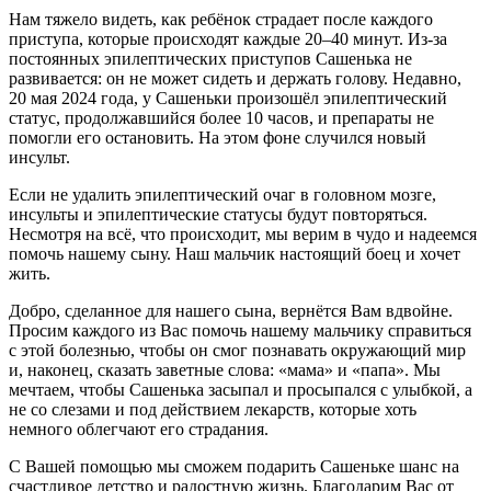
Нам тяжело видеть, как ребёнок страдает после каждого
приступа, которые происходят каждые 20–40 минут. Из-за
постоянных эпилептических приступов Сашенька не
развивается: он не может сидеть и держать голову. Недавно,
20 мая 2024 года, у Сашеньки произошёл эпилептический
статус, продолжавшийся более 10 часов, и препараты не
помогли его остановить. На этом фоне случился новый
инсульт.
Если не удалить эпилептический очаг в головном мозге,
инсульты и эпилептические статусы будут повторяться.
Несмотря на всё, что происходит, мы верим в чудо и надеемся
помочь нашему сыну. Наш мальчик настоящий боец и хочет
жить.
Добро, сделанное для нашего сына, вернётся Вам вдвойне.
Просим каждого из Вас помочь нашему мальчику справиться
с этой болезнью, чтобы он смог познавать окружающий мир
и, наконец, сказать заветные слова: «мама» и «папа». Мы
мечтаем, чтобы Сашенька засыпал и просыпался с улыбкой, а
не со слезами и под действием лекарств, которые хоть
немного облегчают его страдания.
С Вашей помощью мы сможем подарить Сашеньке шанс на
счастливое детство и радостную жизнь. Благодарим Вас от