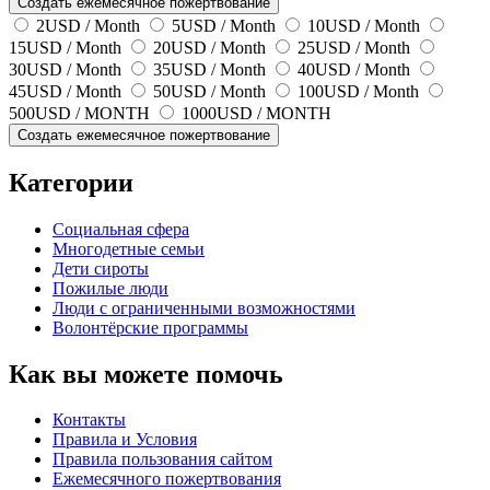
2
USD / Month
5
USD / Month
10
USD / Month
15
USD / Month
20
USD / Month
25
USD / Month
30
USD / Month
35
USD / Month
40
USD / Month
45
USD / Month
50
USD / Month
100
USD / Month
500
USD / MONTH
1000
USD / MONTH
Категории
Социальная сфера
Многодетные семьи
Дети сироты
Пожилые люди
Люди с ограниченными возможностями
Волонтёрские программы
Как вы можете помочь
Контакты
Правила и Условия
Правила пользования сайтом
Eжемесячного пожертвования