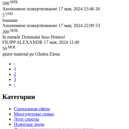
MDL
500
Анонимное пожертвование
17 мая, 2024 23:46
26
USD
5
Sanatate
Анонимное пожертвование
17 мая, 2024 22:09
53
MDL
200
In numele Domnului Iisus Hristos!
FILIPP ALEXANDR
17 мая, 2024 11:49
MDL
50
ajutor material pu Gîndea Elena
‹
1
2
3
›
Категории
Социальная сфера
Многодетные семьи
Дети сироты
Пожилые люди