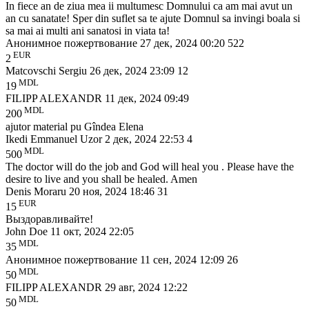
In fiece an de ziua mea ii multumesc Domnului ca am mai avut un
an cu sanatate! Sper din suflet sa te ajute Domnul sa invingi boala si
sa mai ai multi ani sanatosi in viata ta!
Анонимное пожертвование
27 дек, 2024 00:20
522
EUR
2
Matcovschi Sergiu
26 дек, 2024 23:09
12
MDL
19
FILIPP ALEXANDR
11 дек, 2024 09:49
MDL
200
ajutor material pu Gîndea Elena
Ikedi Emmanuel Uzor
2 дек, 2024 22:53
4
MDL
500
The doctor will do the job and God will heal you . Please have the
desire to live and you shall be healed. Amen
Denis Moraru
20 ноя, 2024 18:46
31
EUR
15
Выздоравливайте!
John Doe
11 окт, 2024 22:05
MDL
35
Анонимное пожертвование
11 сен, 2024 12:09
26
MDL
50
FILIPP ALEXANDR
29 авг, 2024 12:22
MDL
50