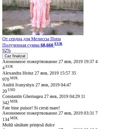
От сердца для Мелиссы Попа
EUR
Полученная сумма
68,660
92%
Caz finalizat
Анонимное пожертвование
27 янв, 2019 19:37
4
EUR
4
Alexandra Heinz
27 янв, 2019 15:57
35
MDL
970
Andrii Ivanyshyn
27 янв, 2019 04:47
USD
20
Constantin Ghernagea
27 янв, 2019 04:29
11
MDL
342
Fate bine puisor! Si cresti mare!
Анонимное пожертвование
27 янв, 2019 03:31
7
MDL
134
Multă sănătate prințesă dulce