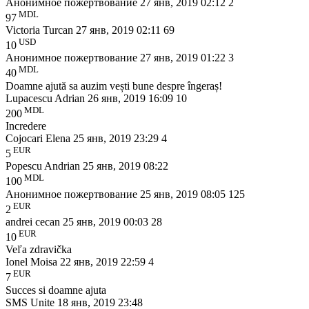
Анонимное пожертвование
27 янв, 2019 02:12
2
MDL
97
Victoria Turcan
27 янв, 2019 02:11
69
USD
10
Анонимное пожертвование
27 янв, 2019 01:22
3
MDL
40
Doamne ajută sa auzim vești bune despre îngeraș!
Lupacescu Adrian
26 янв, 2019 16:09
10
MDL
200
Incredere
Cojocari Elena
25 янв, 2019 23:29
4
EUR
5
Popescu Andrian
25 янв, 2019 08:22
MDL
100
Анонимное пожертвование
25 янв, 2019 08:05
125
EUR
2
andrei cecan
25 янв, 2019 00:03
28
EUR
10
Veľa zdravička
Ionel Moisa
22 янв, 2019 22:59
4
EUR
7
Succes si doamne ajuta
SMS Unite
18 янв, 2019 23:48