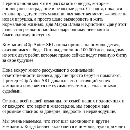
Первого июня мы хотим рассказать о людях, которые
воплощают сострадание в реальные дела. Сегодня, пока вся
страна празднует, есть малыши, чья заветная мечта — вовсе не
новая игрушка, а просто шанс выздороветь и жить
нормальной жизнью. Для Марка Влада и Кристины Дану этот
шанс стал реальностью благодаря одному невероятно
благородному поступку.
Компания «Cip Auto» SRL снова пришла на помощь детям,
оказавшимся в беде. Они выделили по 100 000 леев каждому
из этих двух ребят, которые прямо сейчас ведут главную битву
за свое будущее.
Пока вокруг много рассуждают о социальной
ответственности бизнеса, другие просто берут и помогают.
Пример «Cip Auto» SRL доказывает: настоящий успех
компании измеряется не сухими отчетами, а спасенными
судьбами.
От лица всей нашей команды, от семей наших подопечных и
от каждого, кто верит в милосердие, мы говорим вам
огромное спасибо за доверие, щедрость и неравнодушие.
Мы очень надеемся, что этот шаг вдохновит и другие
компании. Когда бизнес включается в помощь, чудо приходит