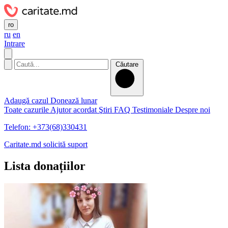
ro
ru
en
Intrare
Căutare
Adaugă cazul
Donează lunar
Toate cazurile
Ajutor acordat
Ştiri
FAQ
Testimoniale
Despre noi
Telefon: +373(68)330431
Caritate.md solicită suport
Lista donațiilor