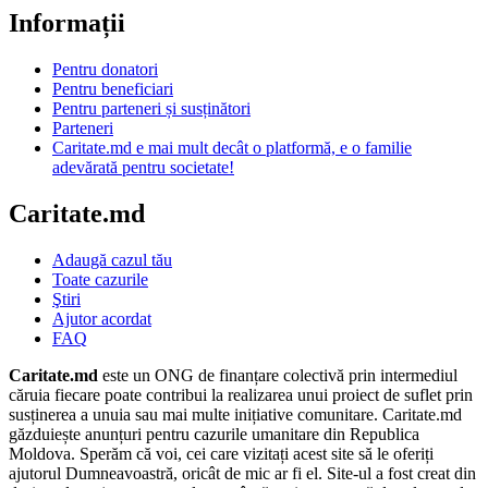
Informații
Pentru donatori
Pentru beneficiari
Pentru parteneri și susținători
Parteneri
Caritate.md e mai mult decât o platformă, e o familie
adevărată pentru societate!
Caritate.md
Adaugă cazul tău
Toate cazurile
Ştiri
Ajutor acordat
FAQ
Caritate.md
este un ONG de finanțare colectivă prin intermediul
căruia fiecare poate contribui la realizarea unui proiect de suflet prin
susținerea a unuia sau mai multe inițiative comunitare. Caritate.md
găzduiește anunțuri pentru cazurile umanitare din Republica
Moldova. Sperăm că voi, cei care vizitați acest site să le oferiți
ajutorul Dumneavoastră, oricât de mic ar fi el. Site-ul a fost creat din