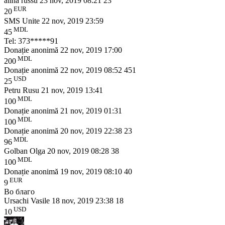
alina russu
23 nov, 2019 08:21
23
EUR
20
SMS Unite
22 nov, 2019 23:59
MDL
45
Tel: 373*****91
Donație anonimă
22 nov, 2019 17:00
MDL
200
Donație anonimă
22 nov, 2019 08:52
451
USD
25
Petru Rusu
21 nov, 2019 13:41
MDL
100
Donație anonimă
21 nov, 2019 01:31
MDL
100
Donație anonimă
20 nov, 2019 22:38
23
MDL
96
Golban Olga
20 nov, 2019 08:28
38
MDL
100
Donație anonimă
19 nov, 2019 08:10
40
EUR
9
Во благо
Ursachi Vasile
18 nov, 2019 23:38
18
USD
10