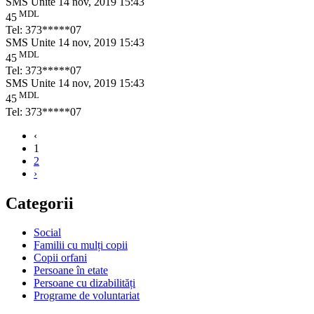
SMS Unite
14 nov, 2019 15:43
MDL
45
Tel: 373*****07
SMS Unite
14 nov, 2019 15:43
MDL
45
Tel: 373*****07
SMS Unite
14 nov, 2019 15:43
MDL
45
Tel: 373*****07
‹
1
2
›
Categorii
Social
Familii cu mulți copii
Copii orfani
Persoane în etate
Persoane cu dizabilități
Programe de voluntariat