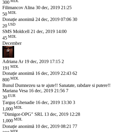
MDL
300
Filimancov Alina
30 dec, 2019 21:25
MDL
50
Donație anonimă
24 dec, 2019 07:06
30
USD
20
SMS Moldcell
21 dec, 2019 14:00
MDL
45
December
Adriana Ar
19 dec, 2019 17:15
2
MDL
191
Donație anonimă
16 dec, 2019 22:43
62
MDL
800
Bunul Dumnezeu sa te ajute!! Sanatate, rabdare si putere!!
Mariana Vesa
16 dec, 2019 21:56
7
EUR
30
Țarguș Ghenadie
16 dec, 2019 13:30
3
MDL
1,000
"Dimigor-OPG" SRL
13 dec, 2019 12:28
MDL
1,000
Donație anonimă
10 dec, 2019 08:21
77
MDL