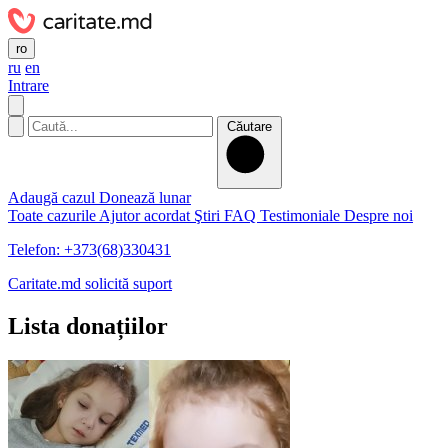
ro
ru
en
Intrare
Căutare
Adaugă cazul
Donează lunar
Toate cazurile
Ajutor acordat
Ştiri
FAQ
Testimoniale
Despre noi
Telefon: +373(68)330431
Caritate.md solicită suport
Lista donațiilor