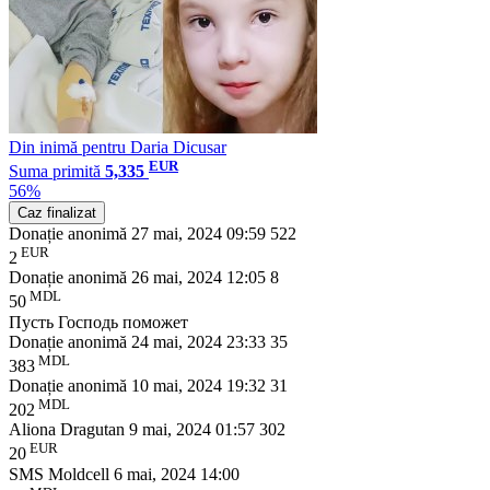
Din inimă pentru Daria Dicusar
EUR
Suma primită
5,335
56%
Caz finalizat
Donație anonimă
27 mai, 2024 09:59
522
EUR
2
Donație anonimă
26 mai, 2024 12:05
8
MDL
50
Пусть Господь поможет
Donație anonimă
24 mai, 2024 23:33
35
MDL
383
Donație anonimă
10 mai, 2024 19:32
31
MDL
202
Aliona Dragutan
9 mai, 2024 01:57
302
EUR
20
SMS Moldcell
6 mai, 2024 14:00