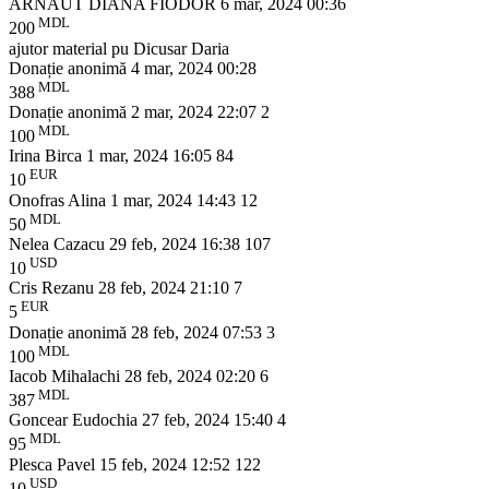
ARNAUT DIANA FIODOR
6 mar, 2024 00:36
MDL
200
ajutor material pu Dicusar Daria
Donație anonimă
4 mar, 2024 00:28
MDL
388
Donație anonimă
2 mar, 2024 22:07
2
MDL
100
Irina Birca
1 mar, 2024 16:05
84
EUR
10
Onofras Alina
1 mar, 2024 14:43
12
MDL
50
Nelea Cazacu
29 feb, 2024 16:38
107
USD
10
Cris Rezanu
28 feb, 2024 21:10
7
EUR
5
Donație anonimă
28 feb, 2024 07:53
3
MDL
100
Iacob Mihalachi
28 feb, 2024 02:20
6
MDL
387
Goncear Eudochia
27 feb, 2024 15:40
4
MDL
95
Plesca Pavel
15 feb, 2024 12:52
122
USD
10