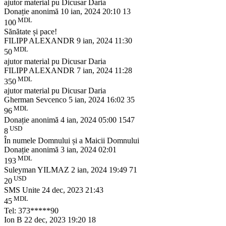
ajutor material pu Dicusar Daria
Donație anonimă
10 ian, 2024 20:10
13
MDL
100
Sănătate și pace!
FILIPP ALEXANDR
9 ian, 2024 11:30
MDL
50
ajutor material pu Dicusar Daria
FILIPP ALEXANDR
7 ian, 2024 11:28
MDL
350
ajutor material pu Dicusar Daria
Gherman Sevcenco
5 ian, 2024 16:02
35
MDL
96
Donație anonimă
4 ian, 2024 05:00
1547
USD
8
În numele Domnului și a Maicii Domnului
Donație anonimă
3 ian, 2024 02:01
MDL
193
Suleyman YILMAZ
2 ian, 2024 19:49
71
USD
20
SMS Unite
24 dec, 2023 21:43
MDL
45
Tel: 373*****90
Ion B
22 dec, 2023 19:20
18