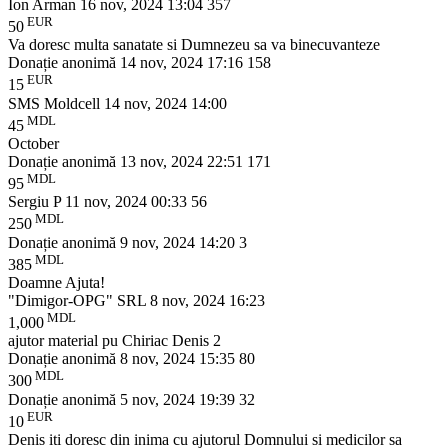
Ion Arman
16 nov, 2024 13:04
357
EUR
50
Va doresc multa sanatate si Dumnezeu sa va binecuvanteze
Donație anonimă
14 nov, 2024 17:16
158
EUR
15
SMS Moldcell
14 nov, 2024 14:00
MDL
45
October
Donație anonimă
13 nov, 2024 22:51
171
MDL
95
Sergiu P
11 nov, 2024 00:33
56
MDL
250
Donație anonimă
9 nov, 2024 14:20
3
MDL
385
Doamne Ajuta!
"Dimigor-OPG" SRL
8 nov, 2024 16:23
MDL
1,000
ajutor material pu Chiriac Denis 2
Donație anonimă
8 nov, 2024 15:35
80
MDL
300
Donație anonimă
5 nov, 2024 19:39
32
EUR
10
Denis iti doresc din inima cu ajutorul Domnului si medicilor sa