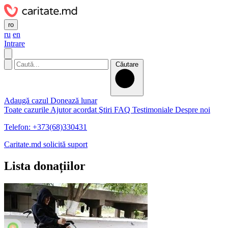
ro
ru
en
Intrare
Căutare
Adaugă cazul
Donează lunar
Toate cazurile
Ajutor acordat
Ştiri
FAQ
Testimoniale
Despre noi
Telefon: +373(68)330431
Caritate.md solicită suport
Lista donațiilor