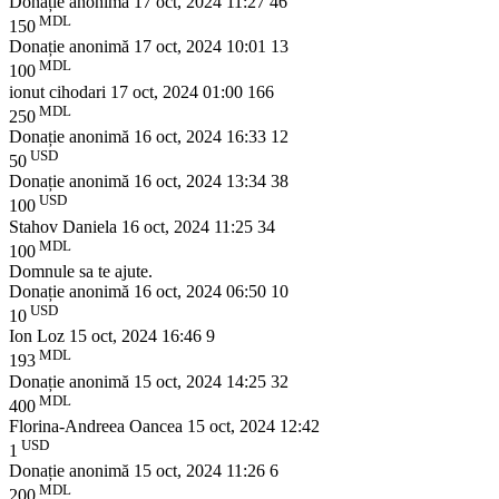
Donație anonimă
17 oct, 2024 11:27
46
MDL
150
Donație anonimă
17 oct, 2024 10:01
13
MDL
100
ionut cihodari
17 oct, 2024 01:00
166
MDL
250
Donație anonimă
16 oct, 2024 16:33
12
USD
50
Donație anonimă
16 oct, 2024 13:34
38
USD
100
Stahov Daniela
16 oct, 2024 11:25
34
MDL
100
Domnule sa te ajute.
Donație anonimă
16 oct, 2024 06:50
10
USD
10
Ion Loz
15 oct, 2024 16:46
9
MDL
193
Donație anonimă
15 oct, 2024 14:25
32
MDL
400
Florina-Andreea Oancea
15 oct, 2024 12:42
USD
1
Donație anonimă
15 oct, 2024 11:26
6
MDL
200