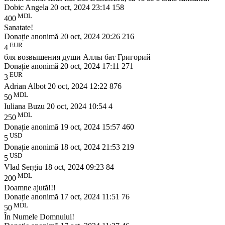
Dobic Angela
20 oct, 2024 23:14
158
MDL
400
Sanatate!
Donație anonimă
20 oct, 2024 20:26
216
EUR
4
бля возвышения души Аллы бат Григорий
Donație anonimă
20 oct, 2024 17:11
271
EUR
3
Adrian Albot
20 oct, 2024 12:22
876
MDL
50
Iuliana Buzu
20 oct, 2024 10:54
4
MDL
250
Donație anonimă
19 oct, 2024 15:57
460
USD
5
Donație anonimă
18 oct, 2024 21:53
219
USD
5
Vlad Sergiu
18 oct, 2024 09:23
84
MDL
200
Doamne ajută!!!
Donație anonimă
17 oct, 2024 11:51
76
MDL
50
În Numele Domnului!