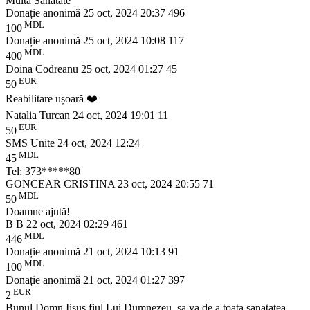
Multa Sanatate
Donație anonimă
25 oct, 2024 20:37
496
MDL
100
Donație anonimă
25 oct, 2024 10:08
117
MDL
400
Doina Codreanu
25 oct, 2024 01:27
45
EUR
50
Reabilitare ușoară ❤️
Natalia Turcan
24 oct, 2024 19:01
11
EUR
50
SMS Unite
24 oct, 2024 12:24
MDL
45
Tel: 373*****80
GONCEAR CRISTINA
23 oct, 2024 20:55
71
MDL
50
Doamne ajută!
B B
22 oct, 2024 02:29
461
MDL
446
Donație anonimă
21 oct, 2024 10:13
91
MDL
100
Donație anonimă
21 oct, 2024 01:27
397
EUR
2
Bunul Domn Iisus fiul Lui Dumnezeu, sa va de a toata sanatatea.