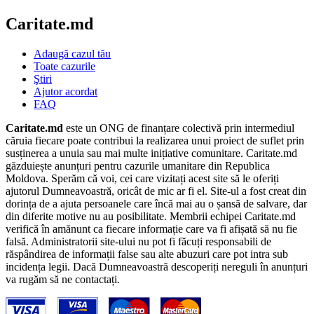
Caritate.md
Adaugă cazul tău
Toate cazurile
Ştiri
Ajutor acordat
FAQ
Caritate.md
este un ONG de finanțare colectivă prin intermediul
căruia fiecare poate contribui la realizarea unui proiect de suflet prin
susținerea a unuia sau mai multe inițiative comunitare. Caritate.md
găzduiește anunțuri pentru cazurile umanitare din Republica
Moldova. Sperăm că voi, cei care vizitați acest site să le oferiți
ajutorul Dumneavoastră, oricât de mic ar fi el. Site-ul a fost creat din
dorința de a ajuta persoanele care încă mai au o șansă de salvare, dar
din diferite motive nu au posibilitate. Membrii echipei Caritate.md
verifică în amănunt ca fiecare informație care va fi afișată să nu fie
falsă. Administratorii site-ului nu pot fi făcuți responsabili de
răspândirea de informații false sau alte abuzuri care pot intra sub
incidența legii. Dacă Dumneavoastră descoperiți nereguli în anunțuri
va rugăm să ne contactați.