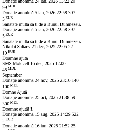
Donație anonimă
24 ian, 2026 13:22
20
MDL
99
Donație anonimă
5 ian, 2026 22:58
397
EUR
3
Sanatate multa sa ti de a Bunul Dumnezeu.
Donație anonimă
5 ian, 2026 22:58
397
EUR
5
Sanatate multa sa ti de a Bunul Dumnezeu.
Nikolai Saltaev
21 dec, 2025 22:05
22
EUR
10
Doamne ajuta
SMS Moldcell
16 dec, 2025 12:00
MDL
45
September
Donație anonimă
24 nov, 2025 23:10
140
MDL
100
Domne Ajută
Donație anonimă
25 oct, 2025 21:38
59
MDL
300
Doamne ajută!!!.
Donație anonimă
15 aug, 2025 14:29
522
EUR
2
Donație anonimă
16 iun, 2025 21:52
25