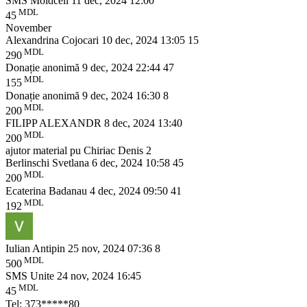
SMS Moldcell
11 dec, 2024 12:00
MDL
45
November
Alexandrina Cojocari
10 dec, 2024 13:05
15
MDL
290
Donație anonimă
9 dec, 2024 22:44
47
MDL
155
Donație anonimă
9 dec, 2024 16:30
8
MDL
200
FILIPP ALEXANDR
8 dec, 2024 13:40
MDL
200
ajutor material pu Chiriac Denis 2
Berlinschi Svetlana
6 dec, 2024 10:58
45
MDL
200
Ecaterina Badanau
4 dec, 2024 09:50
41
MDL
192
Iulian Antipin
25 nov, 2024 07:36
8
MDL
500
SMS Unite
24 nov, 2024 16:45
MDL
45
Tel: 373*****80