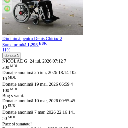
Din inimă pentru Denis Chiriac 2
EUR
Suma primită
1,293
11%
donează
NICOLAE G.
24 iul, 2026 07:12
7
MDL
200
Donație anonimă
25 iun, 2026 18:14
102
MDL
10
Donație anonimă
19 mai, 2026 06:59
4
MDL
100
Bog s vami.
Donație anonimă
10 mar, 2026 00:55
45
EUR
10
Donație anonimă
7 mar, 2026 22:16
141
MDL
50
Pace si sanatate!