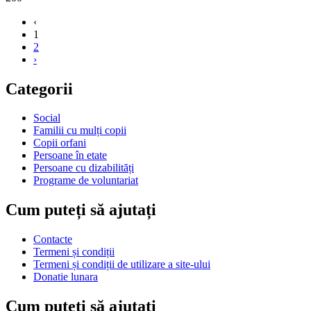
‹
1
2
›
Categorii
Social
Familii cu mulți copii
Copii orfani
Persoane în etate
Persoane cu dizabilități
Programe de voluntariat
Cum puteți să ajutați
Contacte
Termeni și condiții
Termeni și condiții de utilizare a site-ului
Donatie lunara
Cum puteți să ajutați