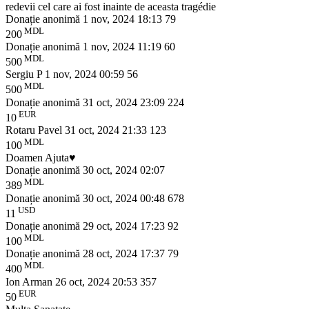
redevii cel care ai fost inainte de aceasta tragédie
Donație anonimă
1 nov, 2024 18:13
79
MDL
200
Donație anonimă
1 nov, 2024 11:19
60
MDL
500
Sergiu P
1 nov, 2024 00:59
56
MDL
500
Donație anonimă
31 oct, 2024 23:09
224
EUR
10
Rotaru Pavel
31 oct, 2024 21:33
123
MDL
100
Doamen Ajuta♥️
Donație anonimă
30 oct, 2024 02:07
MDL
389
Donație anonimă
30 oct, 2024 00:48
678
USD
11
Donație anonimă
29 oct, 2024 17:23
92
MDL
100
Donație anonimă
28 oct, 2024 17:37
79
MDL
400
Ion Arman
26 oct, 2024 20:53
357
EUR
50