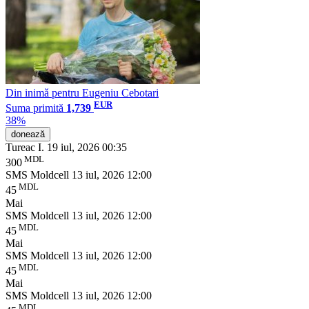
Din inimǎ pentru Eugeniu Cebotari
EUR
Suma primită
1,739
38%
donează
Tureac I.
19 iul, 2026 00:35
MDL
300
SMS Moldcell
13 iul, 2026 12:00
MDL
45
Mai
SMS Moldcell
13 iul, 2026 12:00
MDL
45
Mai
SMS Moldcell
13 iul, 2026 12:00
MDL
45
Mai
SMS Moldcell
13 iul, 2026 12:00
MDL