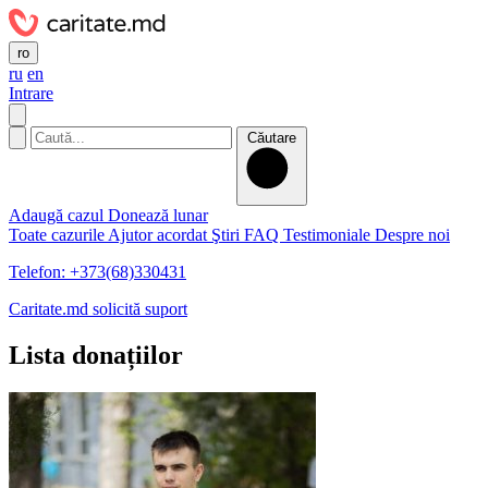
ro
ru
en
Intrare
Căutare
Adaugă cazul
Donează lunar
Toate cazurile
Ajutor acordat
Ştiri
FAQ
Testimoniale
Despre noi
Telefon: +373(68)330431
Caritate.md solicită suport
Lista donațiilor