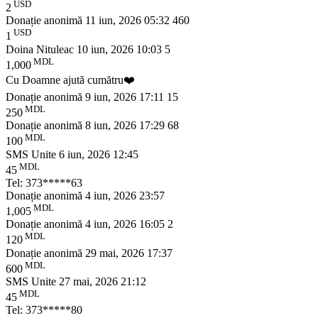
USD
2
Donație anonimă
11 iun, 2026 05:32
460
USD
1
Doina Nituleac
10 iun, 2026 10:03
5
MDL
1,000
Cu Doamne ajută cumătru❤️
Donație anonimă
9 iun, 2026 17:11
15
MDL
250
Donație anonimă
8 iun, 2026 17:29
68
MDL
100
SMS Unite
6 iun, 2026 12:45
MDL
45
Tel: 373*****63
Donație anonimă
4 iun, 2026 23:57
MDL
1,005
Donație anonimă
4 iun, 2026 16:05
2
MDL
120
Donație anonimă
29 mai, 2026 17:37
MDL
600
SMS Unite
27 mai, 2026 21:12
MDL
45
Tel: 373*****80