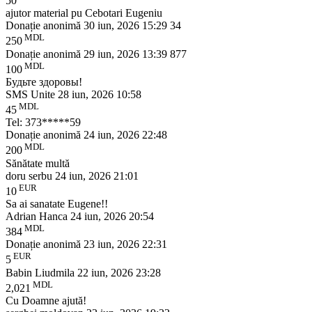
50
ajutor material pu Cebotari Eugeniu
Donație anonimă
30 iun, 2026 15:29
34
MDL
250
Donație anonimă
29 iun, 2026 13:39
877
MDL
100
Будьте здоровы!
SMS Unite
28 iun, 2026 10:58
MDL
45
Tel: 373*****59
Donație anonimă
24 iun, 2026 22:48
MDL
200
Sănătate multă
doru serbu
24 iun, 2026 21:01
EUR
10
Sa ai sanatate Eugene!!
Adrian Hanca
24 iun, 2026 20:54
MDL
384
Donație anonimă
23 iun, 2026 22:31
EUR
5
Babin Liudmila
22 iun, 2026 23:28
MDL
2,021
Cu Doamne ajută!