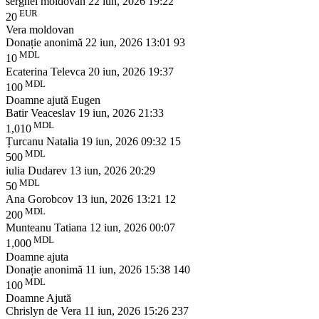
serghei moldovan
22 iun, 2026 19:22
EUR
20
Vera moldovan
Donație anonimă
22 iun, 2026 13:01
93
MDL
10
Ecaterina Televca
20 iun, 2026 19:37
MDL
100
Doamne ajută Eugen
Batir Veaceslav
19 iun, 2026 21:33
MDL
1,010
Țurcanu Natalia
19 iun, 2026 09:32
15
MDL
500
iulia Dudarev
13 iun, 2026 20:29
MDL
50
Ana Gorobcov
13 iun, 2026 13:21
12
MDL
200
Munteanu Tatiana
12 iun, 2026 00:07
MDL
1,000
Doamne ajuta
Donație anonimă
11 iun, 2026 15:38
140
MDL
100
Doamne Ajută
Chrislyn de Vera
11 iun, 2026 15:26
237