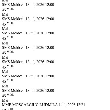
Mai
SMS Moldcell
13 iul, 2026 12:00
MDL
45
Mai
SMS Moldcell
13 iul, 2026 12:00
MDL
45
Mai
SMS Moldcell
13 iul, 2026 12:00
MDL
45
Mai
SMS Moldcell
13 iul, 2026 12:00
MDL
45
Mai
SMS Moldcell
13 iul, 2026 12:00
MDL
45
Mai
SMS Moldcell
13 iul, 2026 12:00
MDL
45
Mai
SMS Moldcell
13 iul, 2026 12:00
MDL
45
Mai
MME MOSCALCIUC LUDMILA
1 iul, 2026 13:21
EUR