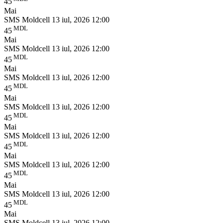
45
Mai
SMS Moldcell
13 iul, 2026 12:00
MDL
45
Mai
SMS Moldcell
13 iul, 2026 12:00
MDL
45
Mai
SMS Moldcell
13 iul, 2026 12:00
MDL
45
Mai
SMS Moldcell
13 iul, 2026 12:00
MDL
45
Mai
SMS Moldcell
13 iul, 2026 12:00
MDL
45
Mai
SMS Moldcell
13 iul, 2026 12:00
MDL
45
Mai
SMS Moldcell
13 iul, 2026 12:00
MDL
45
Mai
SMS Moldcell
13 iul, 2026 12:00