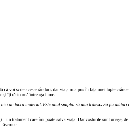
că voi scrie aceste rânduri, dar viața m-a pus în fața unei lupte crânce
 și îți răstoarnă întreaga lume.
, nici un lucru material. Este unul simplu: să mai trăiesc. Să fiu alături
n tratament care îmi poate salva viața. Dar costurile sunt uriașe, de 
 răscruce.