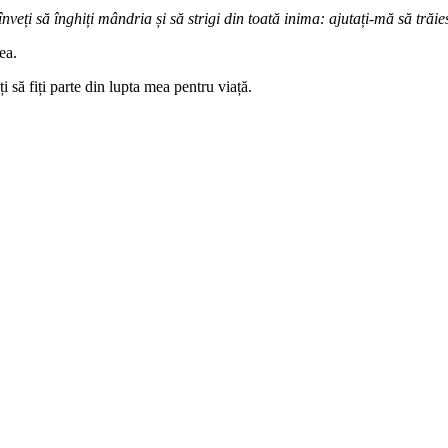
înveți să înghiți mândria și să strigi din toată inima: ajutați-mă să trăie
ea.
i să fiți parte din lupta mea pentru viață.