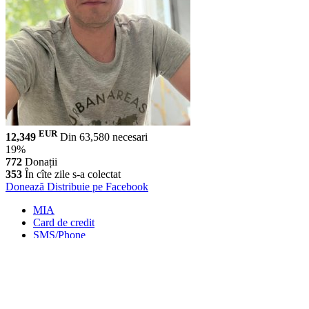
EUR
12,349
Din 63,580 necesari
19%
772
Donații
353
În cîte zile s-a colectat
Donează
Distribuie pe Facebook
MIA
Card de credit
SMS/Phone
MMPS Terminal
PayPal
Transfer Bancar