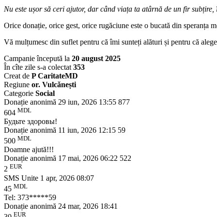
Nu este ușor să ceri ajutor, dar când viața ta atârnă de un fir subțire, 
Orice donație, orice gest, orice rugăciune este o bucată din speranța m
Vă mulțumesc din suflet pentru că îmi sunteți alături și pentru că alegeț
Campanie începută la
20 august 2025
În cîte zile s-a colectat
353
Creat de
P CaritateMD
Regiune
or. Vulcǎnești
Categorie
Social
Donație anonimă
29 iun, 2026 13:55
877
MDL
604
Будьте здоровы!
Donație anonimă
11 iun, 2026 12:15
59
MDL
500
Doamne ajută!!!
Donație anonimă
17 mai, 2026 06:22
522
EUR
2
SMS Unite
1 apr, 2026 08:07
MDL
45
Tel: 373*****59
Donație anonimă
24 mar, 2026 18:41
EUR
30