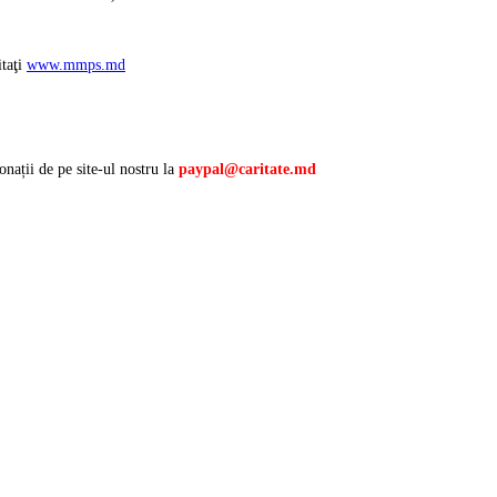
itaţi
www.mmps.md
onații de pe site-ul nostru la
paypal@caritate.md