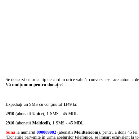
Se donează cu orice tip de card in orice valută, conversia se face automat de 
Vă mulțumim pentru donație!
Expediați un SMS cu conținutul
1149
la:
2910
(abonatii
Unite
), 1 SMS - 45 MDL
2910
(abonatii
Moldcell
), 1 SMS - 45 MDL
Sună
la numărul
090009002
(abonatii
Moldtelecom
), pentru a dona 45 lei.
(Donațiile parvenite în urma apelurilor telefonice, se împart echivalent la to