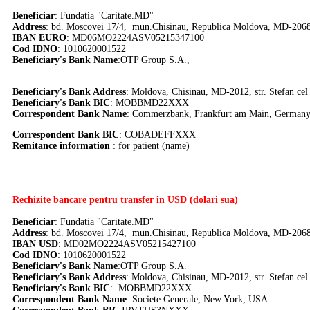
Beneficiar
: Fundatia "Caritate.MD"
Address
: bd. Moscovei 17/4, mun.Chisinau, Republica Moldova, MD-206
IBAN EURO
: MD06MO2224ASV05215347100
Cod IDNO
: 1010620001522
Beneficiary's Bank Name
:OTP Group S.A.,
Beneficiary's Bank Address
: Moldova, Chisinau, MD-2012, str. Stefan ce
Beneficiary's Bank BIC
: MOBBMD22XXX
Correspondent Bank Name
:
Commerzbank, Frankfurt am Main, German
Correspondent Bank BIC
:
COBADEFFXXX
Remitance information
: for patient (name)
Rechizite bancare pentru transfer în USD (dolari sua)
Beneficiar
: Fundatia "Caritate.MD"
Address
: bd. Moscovei 17/4, mun.Chisinau, Republica Moldova, MD-20
IBAN USD
: MD02MO2224ASV05215427100
Cod IDNO
: 1010620001522
Beneficiary's Bank Name
:OTP Group S.A.
Beneficiary's Bank Address
: Moldova, Chisinau, MD-2012, str. Stefan ce
Beneficiary's Bank BIC
: MOBBMD22XXX
Correspondent Bank Name
: Societe Generale, New York, USA