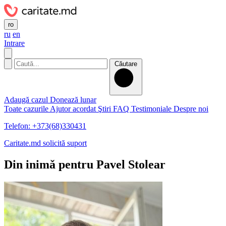
ro
ru
en
Intrare
Căutare
Adaugă cazul
Donează lunar
Toate cazurile
Ajutor acordat
Ştiri
FAQ
Testimoniale
Despre noi
Telefon: +373(68)330431
Caritate.md solicită suport
Din inimǎ pentru Pavel Stolear