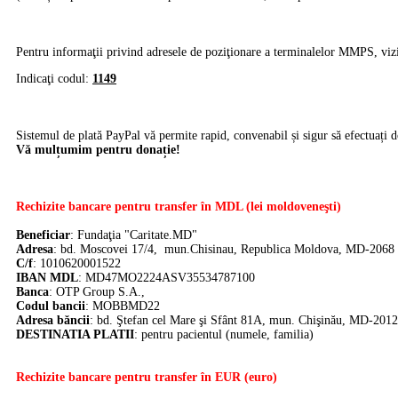
Pentru informaţii privind adresele de poziţionare a terminalelor MMPS, viz
Indicaţi codul:
1149
Sistemul de plată PayPal vă permite rapid, convenabil și sigur să efectuați d
Vă mulțumim pentru donație!
Rechizite bancare pentru transfer în MDL (lei moldoveneşti)
Beneficiar
: Fundaţia "Caritate.MD"
Adresa
: bd. Moscovei 17/4, mun.Chisinau, Republica Moldova, MD-2068
C/f
: 1010620001522
IBAN MDL
: MD47MO2224ASV35534787100
Banca
:
OTP Group S.A.,
Codul bancii
: MOBBMD22
Adresa băncii
: bd. Ştefan cel Mare şi Sfânt 81A, mun. Chişinău, MD-2012
DE
STINATIA PLATII
: pentru pacientul (numele, familia)
Rechizite bancare pentru transfer în EUR (euro)