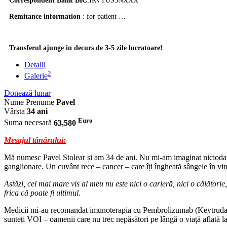
Correspondent Bank BIC
:
IRVTUS3NXXX
Remitance information
: for patient …
Transferul ajunge in decurs de 3-5 zile lucratoare!
Detalii
2
Galerie
Donează lunar
Nume Prenume
Pavel
Vârsta
34 ani
Euro
Suma necesară
63,580
Mesajul tânǎrului:
Mă numesc Pavel Stolear și am 34 de ani. Nu mi-am imaginat niciodată 
ganglionare. Un cuvânt rece – cancer – care îți îngheață sângele în vine
Astăzi, cel mai mare vis al meu nu este nici o carieră, nici o călătorie
frica că poate fi ultimul.
Medicii mi-au recomandat imunoterapia cu Pembrolizumab (Keytruda) – u
sunteți VOI – oamenii care nu trec nepăsători pe lângă o viață aflată la