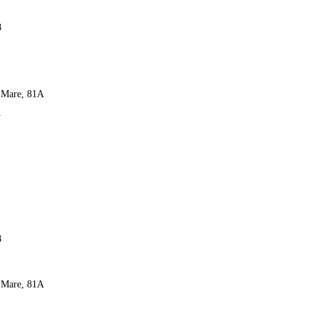
8
l Mare, 81A
y
68
l Mare, 81A