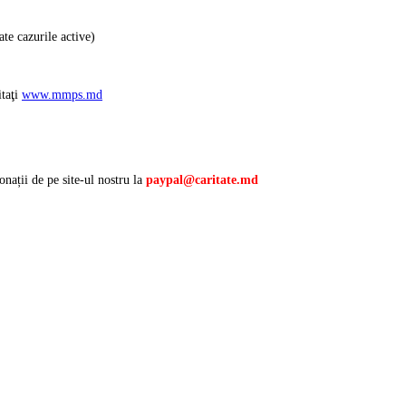
ate cazurile active)
itaţi
www.mmps.md
onații de pe site-ul nostru la
paypal@caritate.md