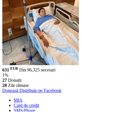
EUR
631
Din 96,325 necesari
1%
27
Donații
28
Zile rămase
Donează
Distribuie pe Facebook
MIA
Card de credit
SMS/Phone
MMPS Terminal
PayPal
Transfer Bancar