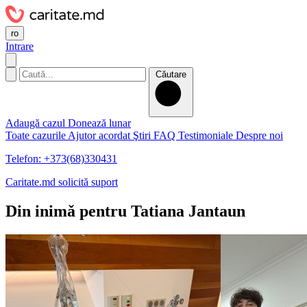
ro
Intrare
Căutare
Adaugă cazul
Donează lunar
Toate cazurile
Ajutor acordat
Ştiri
FAQ
Testimoniale
Despre noi
Telefon: +373(68)330431
Caritate.md solicită suport
Din inimǎ pentru Tatiana Jantaun