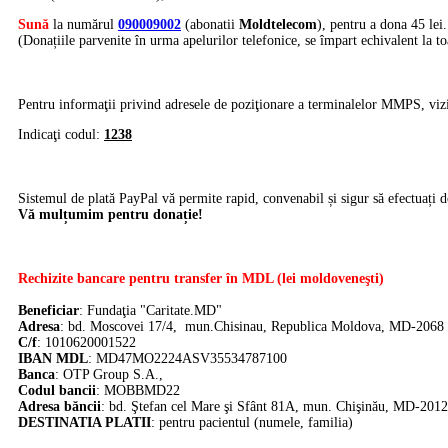
Sună
la numărul
090009002
(abonatii
Moldtelecom
), pentru a dona 45 lei.
(Donațiile parvenite în urma apelurilor telefonice, se împart echivalent la to
Pentru informaţii privind adresele de poziţionare a terminalelor MMPS, viz
Indicaţi codul:
1238
Sistemul de plată PayPal vă permite rapid, convenabil și sigur să efectuați d
Vă mulțumim pentru donație!
Rechizite bancare pentru transfer în MDL (lei moldoveneşti)
Beneficiar
: Fundaţia "Caritate.MD"
Adresa
: bd. Moscovei 17/4, mun.Chisinau, Republica Moldova, MD-2068
C/f
: 1010620001522
IBAN MDL
: MD47MO2224ASV35534787100
Banca
:
OTP Group S.A.,
Codul bancii
: MOBBMD22
Adresa băncii
: bd. Ştefan cel Mare şi Sfânt 81A, mun. Chişinău, MD-2012
DE
STINATIA PLATII
: pentru pacientul (numele, familia)