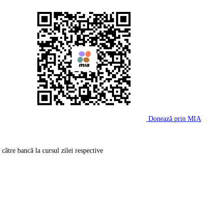
Donează prin MIA
către bancă la cursul zilei respective