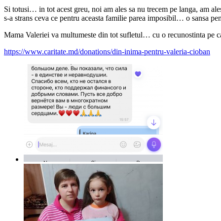
Si totusi… in tot acest greu, noi am ales sa nu trecem pe langa, am ales 
s-a strans ceva ce pentru aceasta familie parea imposibil… o sansa pen
Mama Valeriei va multumeste din tot sufletul… cu o recunostinta pe c
https://www.caritate.md/donations/din-inima-pentru-valeria-cioban