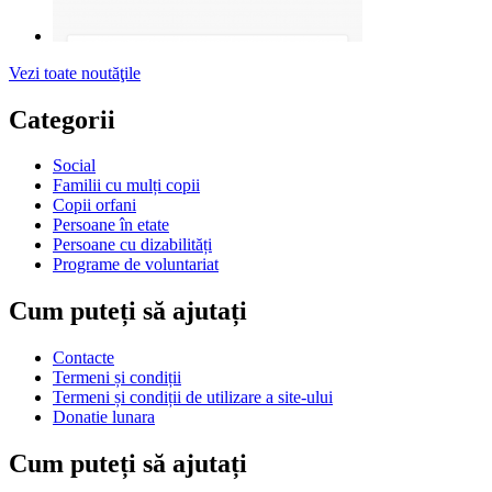
Vezi toate noutăţile
Categorii
Social
Familii cu mulți copii
Copii orfani
Persoane în etate
Persoane cu dizabilități
Programe de voluntariat
Cum puteți să ajutați
Contacte
Termeni și condiții
Termeni și condiții de utilizare a site-ului
Donatie lunara
Cum puteți să ajutați