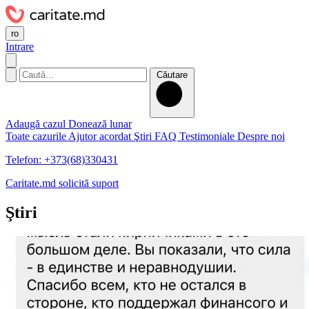
ro
Intrare
Căutare
Adaugă cazul
Donează lunar
Toate cazurile
Ajutor acordat
Ştiri
FAQ
Testimoniale
Despre noi
Telefon: +373(68)330431
Caritate.md solicită suport
Ştiri