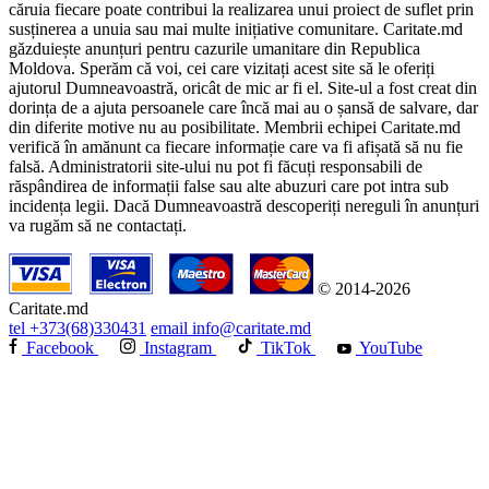
căruia fiecare poate contribui la realizarea unui proiect de suflet prin
susținerea a unuia sau mai multe inițiative comunitare. Caritate.md
găzduiește anunțuri pentru cazurile umanitare din Republica
Moldova. Sperăm că voi, cei care vizitați acest site să le oferiți
ajutorul Dumneavoastră, oricât de mic ar fi el. Site-ul a fost creat din
dorința de a ajuta persoanele care încă mai au o șansă de salvare, dar
din diferite motive nu au posibilitate. Membrii echipei Caritate.md
verifică în amănunt ca fiecare informație care va fi afișată să nu fie
falsă. Administratorii site-ului nu pot fi făcuți responsabili de
răspândirea de informații false sau alte abuzuri care pot intra sub
incidența legii. Dacă Dumneavoastră descoperiți nereguli în anunțuri
va rugăm să ne contactați.
© 2014-2026
Caritate.md
tel
+373(68)330431
email
info@caritate.md
Facebook
Instagram
TikTok
YouTube