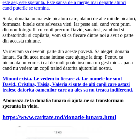
este aer, este speranta. Este sansa de a merge mai departe atunci
cand puterile se termina.
Si da, donatia lunara este picatura care, alaturi de alte mii de picaturi,
formeaza
binele care salveaza vieti. Iar peste ani, cand vom primi
din nou fotografii cu copii precum David, sanatosi, zambind si
sarbatorindu-si copilaria, vom sti ca fiecare dintre noi a avut o parte
din aceasta minune.
Va invitam sa deveniti parte din aceste povesti. Sa alegeti donatia
lunara. Sa fiti acea mana intinsa care ajunge la timp. Pentru ca
niciodata nu vom sti cat de mult poate insemna un gest mic… pana
cand nu vedem un copil traind datorita ajutorului nostru.
Minuni exista. Le vedem in fiecare zi. Iar numele lor sunt
David, Cristina, Taisia, Valeria si sute de alti copii care astazi
traiesc datorita oamenilor care au ales sa nu treaca indiferenti.
Aboneaza-te la donatia lunara si ajuta-ne sa transformam
speranta in viata.
https://www.caritate.md/donatie-lunara.html