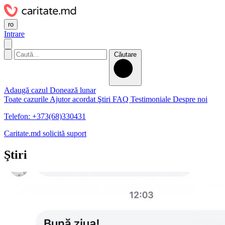
ro
Intrare
Căutare
Adaugă cazul
Donează lunar
Toate cazurile
Ajutor acordat
Ştiri
FAQ
Testimoniale
Despre noi
Telefon: +373(68)330431
Caritate.md solicită suport
Ştiri