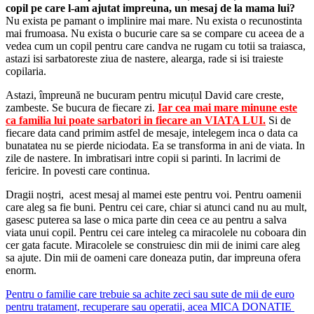
copil pe care l-am ajutat impreuna, un mesaj de la mama lui?
Nu exista pe pamant o implinire mai mare. Nu exista o recunostinta
mai frumoasa. Nu exista o bucurie care sa se compare cu aceea de a
vedea cum un copil pentru care candva ne rugam cu totii sa traiasca,
astazi isi sarbatoreste ziua de nastere, alearga, rade si isi traieste
copilaria.
Astazi, împreună ne bucuram pentru micuțul David care creste,
zambeste. Se bucura de fiecare zi.
Iar cea mai mare minune este
ca familia lui poate sarbatori in fiecare an VIATA LUI.
Si de
fiecare data cand primim astfel de mesaje, intelegem inca o data ca
bunatatea nu se pierde niciodata. Ea se transforma in ani de viata. In
zile de nastere. In imbratisari intre copii si parinti. In lacrimi de
fericire. In povesti care continua.
Dragii noștri,
acest mesaj al mamei este pentru voi. Pentru oamenii
care aleg sa fie buni. Pentru cei care, chiar si atunci cand nu au mult,
gasesc puterea sa lase o mica parte din ceea ce au pentru a salva
viata unui copil. Pentru cei care inteleg ca miracolele nu coboara din
cer gata facute. Miracolele se construiesc din mii de inimi care aleg
sa ajute. Din mii de oameni care doneaza putin, dar impreuna ofera
enorm.
Pentru o familie care trebuie sa achite zeci sau sute de mii de euro
pentru tratament, recuperare sau operatii, acea MICA DONATIE