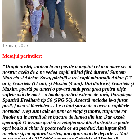
17 mar, 2025
Mesajul parintilor:
"Dragii noștri, suntem la un pas de a împlini cel mai mare vis al
nostru: acela de a ne vedea copiii trăind fără durere! Suntem
Marcela și Adrian Sava, părinții a trei copii minunați: Adina (17
ani), Gabriela (11 ani) și Maxim (4 ani). Doi dintre ei, Gabriela și
Maxim, poartă pe umeri o povară mult prea grea pentru niște
suflete atât de mici – o boală genetică extrem de rară, Paraplegie
Spastică Ereditară tip 56 (SPG 56). Această maladie le-a furat
pașii, joaca și libertatea… Le-a luat șansa de a avea o copilărie
normală. Deși sunt atât de plini de viață și iubire, trupurile lor
fragile nu le permit să se bucure de lumea din jur. Dar există
speranță! O terapie genică revoluționară din Australia le poate
opri boala și chiar le poate reda ce au pierdut! Am luptat fără
încetare și, cu ajutorul vostru, am ajuns atât de departe… Mai