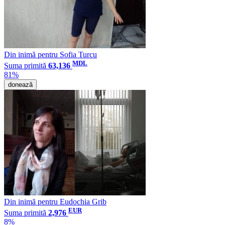
Din inimă pentru Sofia Turcu
MDL
Suma primită
63,136
81%
donează
Din inimă pentru Eudochia Grib
EUR
Suma primită
2,976
8%