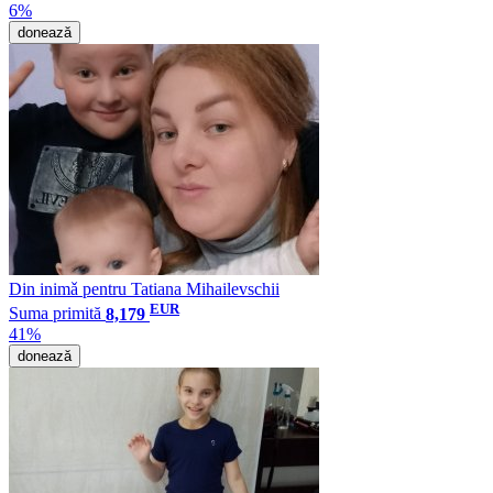
6%
donează
Din inimǎ pentru Tatiana Mihailevschii
EUR
Suma primită
8,179
41%
donează