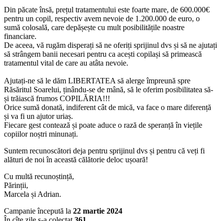
Din păcate însă, prețul tratamentului este foarte mare, de 600.000€
pentru un copil, respectiv avem nevoie de 1.200.000 de euro, o
sumă colosală, care depășește cu mult posibilitățile noastre
financiare.
De aceea, vă rugăm disperați să ne oferiți sprijinul dvs și să ne ajutați
să strângem banii necesari pentru ca acești copilași să primească
tratamentul vital de care au atâta nevoie.
Ajutați-ne să le dăm LIBERTATEA să alerge împreună spre
Răsăritul Soarelui, ținându-se de mână, să le oferim posibilitatea să-
și trăiască frumos COPILĂRIA!!!
Orice sumă donată, indiferent cât de mică, va face o mare diferență
și va fi un ajutor uriaș.
Fiecare gest contează și poate aduce o rază de speranță în viețile
copiilor noștri minunați.
Suntem recunoscători deja pentru sprijinul dvs și pentru că veți fi
alături de noi în această călătorie deloc ușoară!
Cu multă recunoștință,
Părinții,
Marcela și Adrian.
Campanie începută la
22 martie 2024
În cîte zile s-a colectat
361