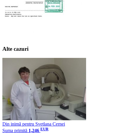
Alte cazuri
Din inimă pentru Svetlana Cernei
EUR
Suma primită
1,246