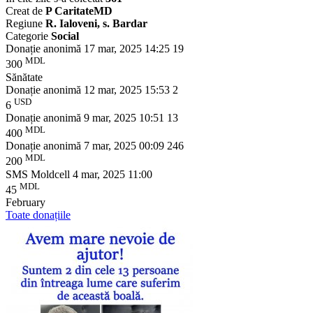
Creat de
P CaritateMD
Regiune
R. Ialoveni, s. Bardar
Categorie
Social
Donație anonimă
17 mar, 2025 14:25
19
MDL
300
Sănătate
Donație anonimă
12 mar, 2025 15:53
2
USD
6
Donație anonimă
9 mar, 2025 10:51
13
MDL
400
Donație anonimă
7 mar, 2025 00:09
246
MDL
200
SMS Moldcell
4 mar, 2025 11:00
MDL
45
February
Toate donațiile