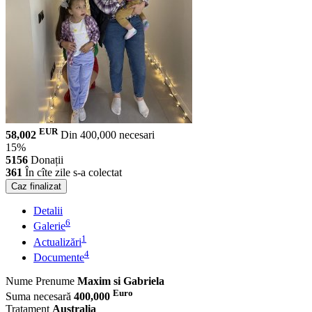
EUR
58,002
Din 400,000 necesari
15%
5156
Donații
361
În cîte zile s-a colectat
Caz finalizat
Detalii
6
Galerie
1
Actualizări
4
Documente
Nume Prenume
Maxim si Gabriela
Euro
Suma necesară
400,000
Tratament
Australia