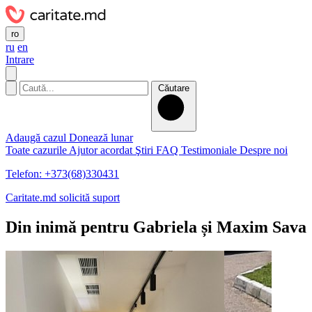
ro
ru
en
Intrare
Căutare
Adaugă cazul
Donează lunar
Toate cazurile
Ajutor acordat
Ştiri
FAQ
Testimoniale
Despre noi
Telefon: +373(68)330431
Caritate.md solicită suport
Din inimă pentru Gabriela și Maxim Sava