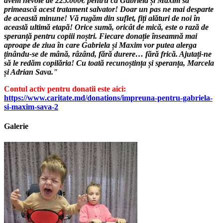
avem nevoie de 225.000€ pentru ca Gabriela și Maxim să
primească acest tratament salvator! Doar un pas ne mai desparte
de această minune! Vă rugăm din suflet, fiți alături de noi în
această ultimă etapă! Orice sumă, oricât de mică, este o rază de
speranță pentru copiii noștri. Fiecare donație înseamnă mai
aproape de ziua în care Gabriela și Maxim vor putea alerga
ținându-se de mână, râzând, fără durere… fără frică. Ajutați-ne
să le redăm copilăria! Cu toată recunoștința și speranța, Marcela
și Adrian Sava."
Contul activ pentru donatii este aici:
https://www.caritate.md/donations/impreuna-pentru-gabriela-
si-maxim-sava-2
Galerie