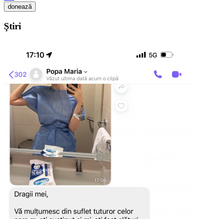
donează
Ştiri