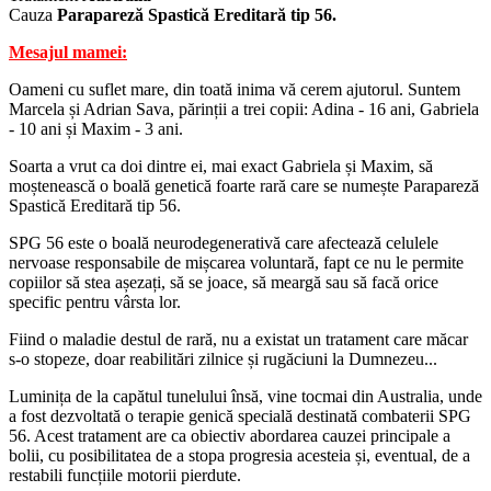
Cauza
Parapareză Spastică Ereditară tip 56.
Mesajul mamei:
Oameni cu suflet mare, din toată inima vă cerem ajutorul. Suntem
Marcela și Adrian Sava, părinții a trei copii: Adina - 16 ani, Gabriela
- 10 ani și Maxim - 3 ani.
Soarta a vrut ca doi dintre ei, mai exact Gabriela și Maxim, să
moștenească o boală genetică foarte rară care se numește Parapareză
Spastică Ereditară tip 56.
SPG 56 este o boală neurodegenerativă care afectează celulele
nervoase responsabile de mișcarea voluntară, fapt ce nu le permite
copiilor să stea așezați, să se joace, să meargă sau să facă orice
specific pentru vârsta lor.
Fiind o maladie destul de rară, nu a existat un tratament care măcar
s-o stopeze, doar reabilitări zilnice și rugăciuni la Dumnezeu...
Luminița de la capătul tunelului însă, vine tocmai din Australia, unde
a fost dezvoltată o terapie genică specială destinată combaterii SPG
56. Acest tratament are ca obiectiv abordarea cauzei principale a
bolii, cu posibilitatea de a stopa progresia acesteia și, eventual, de a
restabili funcțiile motorii pierdute.