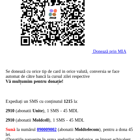
Donează prin MIA
Se donează cu orice tip de card in orice valută, conversia se face
automat de către bancă la cursul zilei respective
Vă mulțumim pentru donație!
Expediați un SMS cu conținutul
1215
la:
2910
(abonatii
Unite
), 1 SMS - 45 MDL
2910
(abonatii
Moldcell
), 1 SMS - 45 MDL
Sună
la numărul
090009002
(abonatii
Moldtelecom
), pentru a dona 45
lei.
(Donațiile parvenite în urma apelurilor telefonice, se împart echivalent