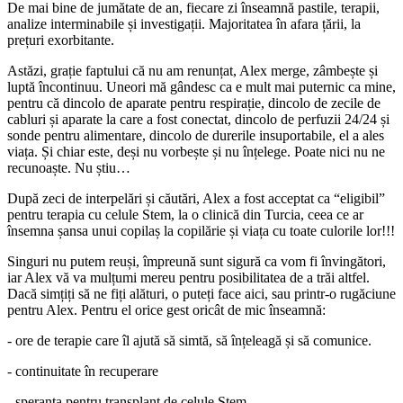
De mai bine de jumătate de an, fiecare zi înseamnă pastile, terapii,
analize interminabile și investigații. Majoritatea în afara țării, la
prețuri exorbitante.
Astăzi, grație faptului că nu am renunțat, Alex merge, zâmbește și
luptă încontinuu. Uneori mă gândesc ca e mult mai puternic ca mine,
pentru că dincolo de aparate pentru respirație, dincolo de zecile de
cabluri și aparate la care a fost conectat, dincolo de perfuzii 24/24 și
sonde pentru alimentare, dincolo de durerile insuportabile, el a ales
viața. Și chiar este, deși nu vorbește și nu înțelege. Poate nici nu ne
recunoaște. Nu știu…
După zeci de interpelări și căutări, Alex a fost acceptat ca “eligibil”
pentru terapia cu celule Stem, la o clinică din Turcia, ceea ce ar
însemna șansa unui copilaș la copilărie și viața cu toate culorile lor!!!
Singuri nu putem reuși, împreună sunt sigură ca vom fi învingători,
iar Alex vă va mulțumi mereu pentru posibilitatea de a trăi altfel.
Dacă simțiți să ne fiți alături, o puteți face aici, sau printr-o rugăciune
pentru Alex. Pentru el orice gest oricât de mic înseamnă:
- ore de terapie care îl ajută să simtă, să înțeleagă și să comunice.
- continuitate în recuperare
- speranța pentru transplant de celule Stem.