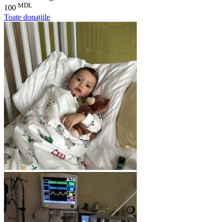
MDL
100
Toate donațiile