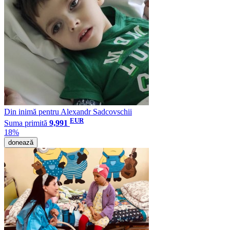
Din inimă pentru Alexandr Sadcovschii
EUR
Suma primită
9,991
18%
donează