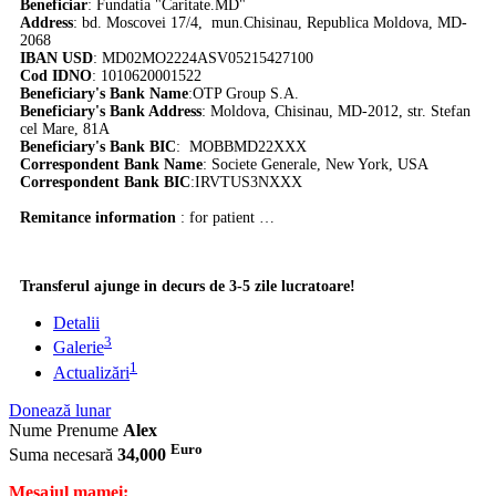
Beneficiar
: Fundatia "Caritate.MD"
Address
: bd. Moscovei 17/4, mun.Chisinau, Republica Moldova, MD-
2068
IBAN USD
: MD02MO2224ASV05215427100
Cod IDNO
: 1010620001522
Beneficiary's Bank Name
:OTP Group S.A.
Beneficiary's Bank Address
: Moldova, Chisinau, MD-2012, str. Stefan
cel Mare, 81A
Beneficiary's Bank BIC
: MOBBMD22XXX
Correspondent Bank Name
: Societe Generale, New York, USA
Correspondent Bank BIC
:
IRVTUS3NXXX
Remitance information
: for patient …
Transferul ajunge in decurs de 3-5 zile lucratoare!
Detalii
3
Galerie
1
Actualizări
Donează lunar
Nume Prenume
Alex
Euro
Suma necesară
34,000
Mesajul mamei: