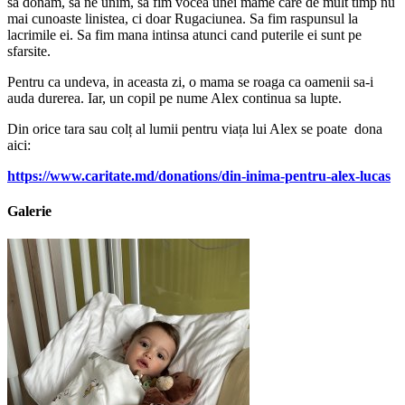
sa donam, sa ne unim, sa fim vocea unei mame care de mult timp nu
mai cunoaste linistea, ci doar Rugaciunea. Sa fim raspunsul la
lacrimile ei. Sa fim mana intinsa atunci cand puterile ei sunt pe
sfarsite.
Pentru ca undeva, in aceasta zi, o mama se roaga ca oamenii sa-i
auda durerea. Iar, un copil pe nume Alex continua sa lupte.
Din orice tara sau colț al lumii pentru viața lui Alex se poate
dona
aici:
https://www.caritate.md/donations/din-inima-pentru-alex-lucas
Galerie