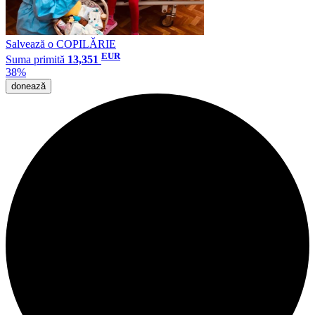
Salvează o COPILǍRIE
EUR
Suma primită
13,351
38%
donează