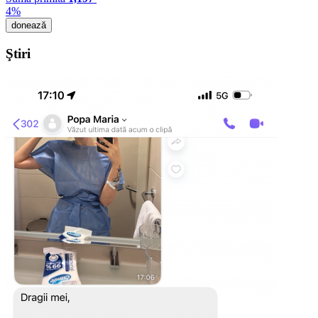
4%
donează
Ştiri