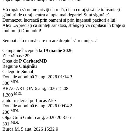
Vă rugăm să nu ne priviți cu milă, ci cu curaj și să ne transmiteți
gânduri de curaj pentru a lupta mai departe! Sunt sigură că
Dumnezeu lucrează prin oameni și prin îngerașii pazitori a lui
Alex...Apreciați ca sunteți sănătoși, strângeți-vă copilașii în brațe și
mulțumiți Domnului!
Semnat : “o mamă care nu are dreptul să renunțe…”
Campanie începută la
19 martie 2026
Zile rămase
29
Creat de
P CaritateMD
Regiune
Chișinǎu
Categorie
Social
Donație anonimă
7 aug, 2026 01:14
3
MDL
300
BRAGARI ION
6 aug, 2026 15:08
MDL
1,200
ajutor material pu Lucaș Alex
Donație anonimă
6 aug, 2026 09:04
2
MDL
200
Olga Gutu Gutu
5 aug, 2026 20:37
61
MDL
301
Burca M.
5 aug, 2026 15:32
9