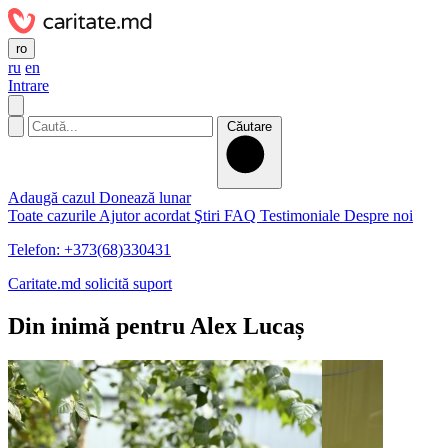
ro
ru
en
Intrare
Căutare
Adaugă cazul
Donează lunar
Toate cazurile
Ajutor acordat
Ştiri
FAQ
Testimoniale
Despre noi
Telefon: +373(68)330431
Caritate.md solicită suport
Din inimǎ pentru Alex Lucaș