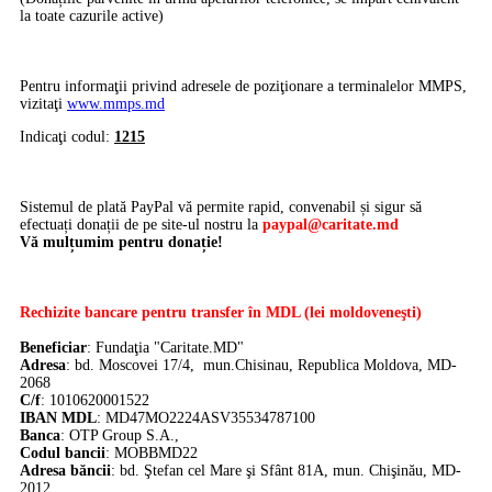
la toate cazurile active)
Pentru informaţii privind adresele de poziţionare a terminalelor MMPS,
vizitaţi
www.mmps.md
Indicaţi codul:
1215
Sistemul de plată PayPal vă permite rapid, convenabil și sigur să
efectuați donații de pe site-ul nostru la
paypal@caritate.md
Vă mulțumim pentru donație!
Rechizite bancare pentru transfer în MDL (lei moldoveneşti)
Beneficiar
: Fundaţia "Caritate.MD"
Adresa
: bd. Moscovei 17/4, mun.Chisinau, Republica Moldova, MD-
2068
C/f
: 1010620001522
IBAN MDL
: MD47MO2224ASV35534787100
Banca
:
OTP Group S.A.,
Codul bancii
: MOBBMD22
Adresa băncii
: bd. Ştefan cel Mare şi Sfânt 81A, mun. Chişinău, MD-
2012