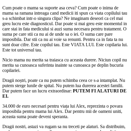
Cum poate o mama sa suporte asa ceva? Cum poate o inima de
mama sa ramana intreaga cand medicii iti spun ca viata copilului tau
s-a schimbat intr-o singura clipa? Ne imaginam deseori ca cel mai
greu lucru este diagnosticul. Dar poate si mai greu este momentul in
care stai in fata medicului si auzi suma necesara pentru tratament. O
suma pe care stii ca nu ai de unde sa o iei. O suma care pare
imposibila. Dar stii ca nu ai voie sa renunti. Pentru ca in fata ta nu
sunt doar cifre. Este copilul tau. Este VIATA LUI. Este copilaria lui.
Este tot universul tau.
Nicio mama nu merita sa traiasca cu aceasta durere. Niciun copil nu
merita sa cunoasca suferinta inainte sa cunoasca pe deplin bucuria
copilariei.
Dragii noștri, poate ca nu putem schimba ceea ce s-a intamplat. Nu
putem sterge lunile de spital. Nu putem lua durerea acestei familii.
Dar putem face un lucru extraordinar:
PUTEM FI ALATURI DE
EI.
34.000 de euro necesari pentru viața lui Alex, reprezinta o povara
imposibila pentru mama lui Alex. Dar pentru mii de oameni uniti,
aceasta suma poate deveni speranta.
Dragii nostri, astazi va rugam sa nu treceti pe alaturi. Sa distribuim,