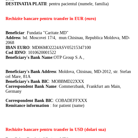
DE
STINATIA PLATII
: pentru pacientul (numele, familia)
Rechizite bancare pentru transfer în EUR (euro)
Beneficiar
: Fundatia "Caritate.MD"
Address
: bd. Moscovei 17/4, mun.Chisinau, Republica Moldova, MD-
2068
IBAN EURO
: MD06MO2224ASV05215347100
Cod IDNO
: 1010620001522
Beneficiary's Bank Name
:OTP Group S.A.,
Beneficiary's Bank Address
: Moldova, Chisinau, MD-2012, str. Stefan
cel Mare, 81A
Beneficiary's Bank BIC
: MOBBMD22XXX
Correspondent Bank Name
:
Commerzbank, Frankfurt am Main,
Germany
Correspondent Bank BIC
:
COBADEFFXXX
Remitance information
: for patient (name)
Rechizite bancare pentru transfer în USD (dolari sua)