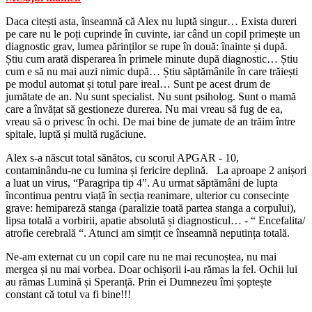
Daca citești asta, înseamnă că Alex nu luptă singur… Exista dureri
pe care nu le poți cuprinde în cuvinte, iar când un copil primește un
diagnostic grav, lumea părinților se rupe în două: înainte și după.
Știu cum arată disperarea în primele minute după diagnostic… Știu
cum e să nu mai auzi nimic după… Știu săptămânile în care trăiești
pe modul automat și totul pare ireal… Sunt pe acest drum de
jumătate de an. Nu sunt specialist. Nu sunt psiholog. Sunt o mamă
care a învățat să gestioneze durerea. Nu mai vreau să fug de ea,
vreau să o privesc în ochi. De mai bine de jumate de an trăim între
spitale, luptă și multă rugăciune.
Alex s-a născut total sănătos, cu scorul APGAR - 10,
contaminându-ne cu lumina și fericire deplină.
La aproape 2 anișori
a luat un virus, “Paragripa tip 4”. Au urmat săptămâni de lupta
încontinua pentru viață în secția reanimare, ulterior cu consecințe
grave: hemipareză stanga (paralizie toată partea stanga a corpului),
lipsa totală a vorbirii, apatie absolută și diagnosticul… - “ Encefalita/
atrofie cerebrală “. Atunci am simțit ce înseamnă neputința totală.
Ne-am externat cu un copil care nu ne mai recunoștea, nu mai
mergea și nu mai vorbea. Doar ochișorii i-au rămas la fel. Ochii lui
au rămas Lumină și Speranță. Prin ei Dumnezeu îmi șoptește
constant că totul va fi bine!!!