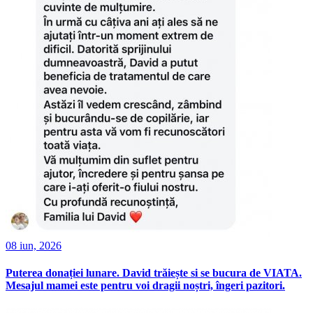
08 iun, 2026
Puterea donației lunare. David trăiește si se bucura de VIATA.
Mesajul mamei este pentru voi dragii noștri, îngeri pazitori.