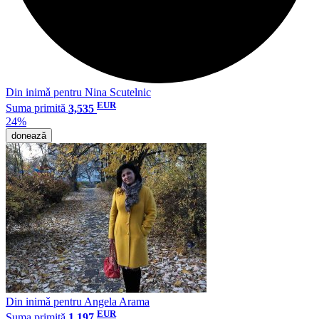
Din inimǎ pentru Nina Scutelnic
EUR
Suma primită
3,535
24%
donează
Din inimǎ pentru Angela Arama
EUR
Suma primită
1,197