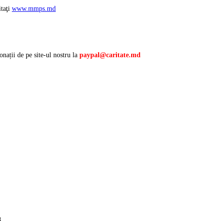
itaţi
www.mmps.md
onații de pe site-ul nostru la
paypal@caritate.md
8