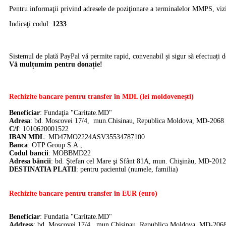
Pentru informaţii privind adresele de poziţionare a terminalelor MMPS, viz
Indicaţi codul:
1233
Sistemul de plată PayPal vă permite rapid, convenabil și sigur să efectuați d
Vă mulțumim pentru donație!
Rechizite bancare pentru transfer în MDL (lei moldoveneşti)
Beneficiar
: Fundaţia "Caritate.MD"
Adresa
: bd. Moscovei 17/4, mun.Chisinau, Republica Moldova, MD-2068
C/f
: 1010620001522
IBAN MDL
: MD47MO2224ASV35534787100
Banca
:
OTP Group S.A.,
Codul bancii
: MOBBMD22
Adresa băncii
: bd. Ştefan cel Mare şi Sfânt 81A, mun. Chişinău, MD-2012
DE
STINATIA PLATII
: pentru pacientul (numele, familia)
Rechizite bancare pentru transfer în EUR (euro)
Beneficiar
: Fundatia "Caritate.MD"
Address
: bd. Moscovei 17/4, mun.Chisinau, Republica Moldova, MD-206