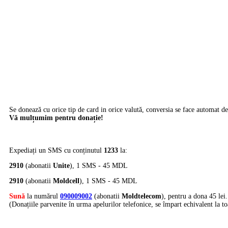
Se donează cu orice tip de card in orice valută, conversia se face automat de 
Vă mulțumim pentru donație!
Expediați un SMS cu conținutul
1233
la:
2910
(abonatii
Unite
), 1 SMS - 45 MDL
2910
(abonatii
Moldcell
), 1 SMS - 45 MDL
Sună
la numărul
090009002
(abonatii
Moldtelecom
), pentru a dona 45 lei.
(Donațiile parvenite în urma apelurilor telefonice, se împart echivalent la to