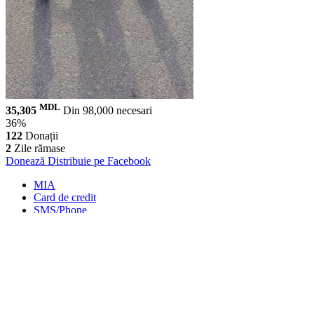
MDL
35,305
Din 98,000 necesari
36%
122
Donații
2
Zile rămase
Donează
Distribuie pe Facebook
MIA
Card de credit
SMS/Phone
MMPS Terminal
PayPal
Transfer Bancar