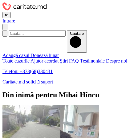
ro
Intrare
Căutare
Adaugă cazul
Donează lunar
Toate cazurile
Ajutor acordat
Ştiri
FAQ
Testimoniale
Despre noi
Telefon: +373(68)330431
Caritate.md solicită suport
Din inimǎ pentru Mihai Hîncu