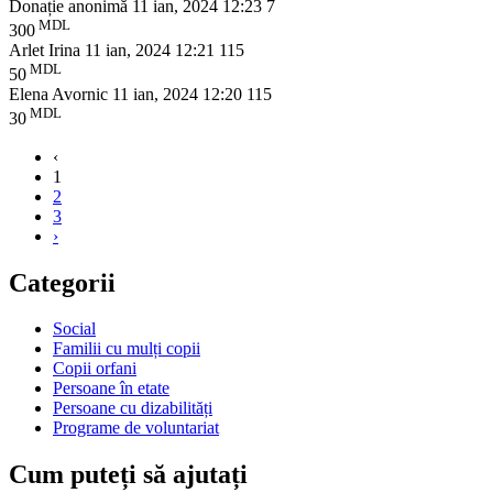
Donație anonimă
11 ian, 2024 12:23
7
MDL
300
Arlet Irina
11 ian, 2024 12:21
115
MDL
50
Elena Avornic
11 ian, 2024 12:20
115
MDL
30
‹
1
2
3
›
Categorii
Social
Familii cu mulți copii
Copii orfani
Persoane în etate
Persoane cu dizabilități
Programe de voluntariat
Cum puteți să ajutați