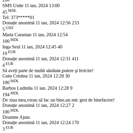
200
SMS Unite
11 ian, 2024 13:00
MDL
45
Tel: 373*****01
Donație anonimă
11 ian, 2024 12:56
233
USD
5
Maria Caraman
11 ian, 2024 12:54
MDL
100
Inga Seul
11 ian, 2024 12:45
40
EUR
10
Donație anonimă
11 ian, 2024 12:31
411
EUR
4
Să aveți parte de multă sănătate,putere şi fericire!
Gutu Cristina
11 ian, 2024 12:28
30
MDL
100
Barbos Ludmila
11 ian, 2024 12:28
9
MDL
194
De ziua mea,vreau să fac un bine,un mic gest de binefacere!
Donație anonimă
11 ian, 2024 12:27
2
MDL
100
Doamne Ajuta
Donație anonimă
11 ian, 2024 12:24
170
EUR
3