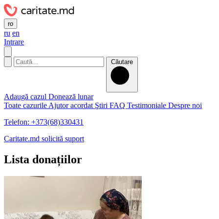
ro
ru
en
Intrare
Căutare
Adaugă cazul
Donează lunar
Toate cazurile
Ajutor acordat
Ştiri
FAQ
Testimoniale
Despre noi
Telefon: +373(68)330431
Caritate.md solicită suport
Lista donațiilor