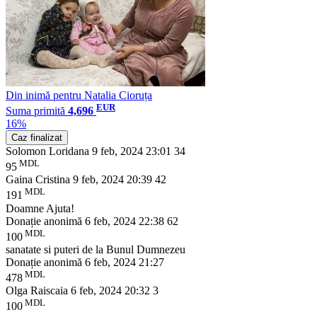
Din inimă pentru Natalia Cioruța
EUR
Suma primită
4,696
16%
Caz finalizat
Solomon Loridana
9 feb, 2024 23:01
34
MDL
95
Gaina Cristina
9 feb, 2024 20:39
42
MDL
191
Doamne Ajuta!
Donație anonimă
6 feb, 2024 22:38
62
MDL
100
sanatate si puteri de la Bunul Dumnezeu
Donație anonimă
6 feb, 2024 21:27
MDL
478
Olga Raiscaia
6 feb, 2024 20:32
3
MDL
100