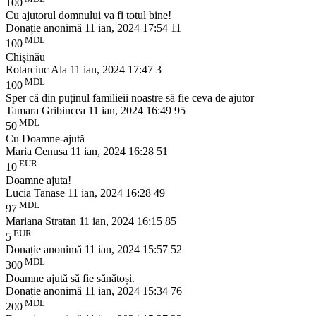
100
Cu ajutorul domnului va fi totul bine!
Donație anonimă
11 ian, 2024 17:54
11
MDL
100
Chișinău
Rotarciuc Ala
11 ian, 2024 17:47
3
MDL
100
Sper că din puținul familieii noastre să fie ceva de ajutor
Tamara Gribincea
11 ian, 2024 16:49
95
MDL
50
Cu Doamne-ajută
Maria Cenusa
11 ian, 2024 16:28
51
EUR
10
Doamne ajuta!
Lucia Tanase
11 ian, 2024 16:28
49
MDL
97
Mariana Stratan
11 ian, 2024 16:15
85
EUR
5
Donație anonimă
11 ian, 2024 15:57
52
MDL
300
Doamne ajută să fie sănătoși.
Donație anonimă
11 ian, 2024 15:34
76
MDL
200