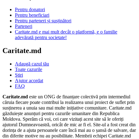
Pentru donatori
Pentru beneficiari
Pentru parteneri și susținători
Parteneri
Caritate.md e mai mult decât o platformă, e o familie
adevărată pentru societate!
Caritate.md
Adaugă cazul tău
Toate cazurile
Ştiri
Ajutor acordat
FAQ
Caritate.md
este un ONG de finanțare colectivă prin intermediul
căruia fiecare poate contribui la realizarea unui proiect de suflet prin
susținerea a unuia sau mai multe inițiative comunitare. Caritate.md
găzduiește anunțuri pentru cazurile umanitare din Republica
Moldova. Sperăm că voi, cei care vizitați acest site să le oferiți
ajutorul Dumneavoastră, oricât de mic ar fi el. Site-ul a fost creat din
dorința de a ajuta persoanele care încă mai au o șansă de salvare, dar
din diferite motive nu au posibilitate. Membrii echipei Caritate.md