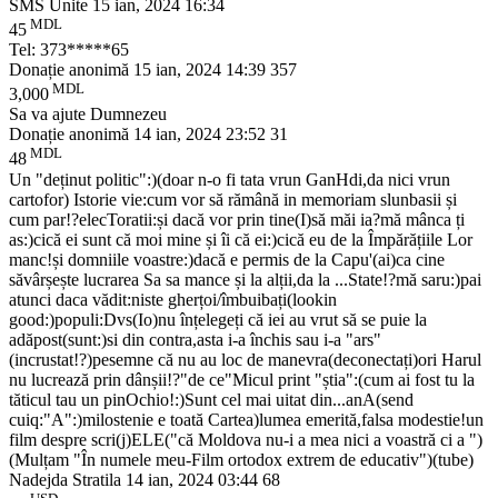
SMS Unite
15 ian, 2024 16:34
MDL
45
Tel: 373*****65
Donație anonimă
15 ian, 2024 14:39
357
MDL
3,000
Sa va ajute Dumnezeu
Donație anonimă
14 ian, 2024 23:52
31
MDL
48
Un "deținut politic":)(doar n-o fi tata vrun GanHdi,da nici vrun
cartofor) Istorie vie:cum vor să rămână in memoriam slunbasii și
cum par!?elecToratii:și dacă vor prin tine(I)să măi ia?mă mânca ți
as:)cică ei sunt că moi mine și îi că ei:)cică eu de la Împărățiile Lor
manc!și domniile voastre:)dacă e permis de la Capu'(ai)ca cine
săvârșește lucrarea Sa sa mance și la alții,da la ...State!?mă saru:)pai
atunci daca vădit:niste gherțoi/îmbuibați(lookin
good:)populi:Dvs(Io)nu înțelegeți că iei au vrut să se puie la
adăpost(sunt:)si din contra,asta i-a închis sau i-a "ars"
(incrustat!?)pesemne că nu au loc de manevra(deconectați)ori Harul
nu lucrează prin dânșii!?"de ce"Micul print "știa":(cum ai fost tu la
tăticul tau un pinOchio!:)Sunt cel mai uitat din...anA(send
cuiq:"A":)milostenie e toată Cartea)lumea emerită,falsa modestie!un
film despre scri(j)ELE("că Moldova nu-i a mea nici a voastră ci a ")
(Mulțam "În numele meu-Film ortodox extrem de educativ")(tube)
Nadejda Stratila
14 ian, 2024 03:44
68