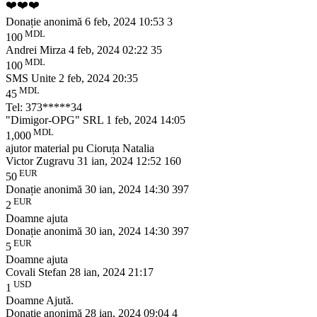
❤️❤️❤️
Donație anonimă
6 feb, 2024 10:53
3
MDL
100
Andrei Mirza
4 feb, 2024 02:22
35
MDL
100
SMS Unite
2 feb, 2024 20:35
MDL
45
Tel: 373*****34
"Dimigor-OPG" SRL
1 feb, 2024 14:05
MDL
1,000
ajutor material pu Cioruța Natalia
Victor Zugravu
31 ian, 2024 12:52
160
EUR
50
Donație anonimă
30 ian, 2024 14:30
397
EUR
2
Doamne ajuta
Donație anonimă
30 ian, 2024 14:30
397
EUR
5
Doamne ajuta
Covali Stefan
28 ian, 2024 21:17
USD
1
Doamne Ajută.
Donație anonimă
28 ian, 2024 09:04
4