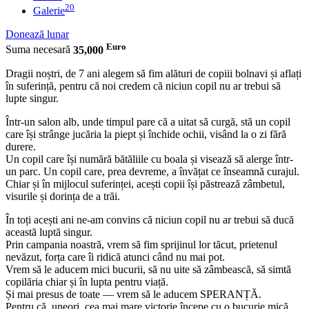
20
Galerie
Donează lunar
Euro
Suma necesară
35,000
Dragii noștri, de 7 ani alegem să fim alături de copiii bolnavi și aflați
în suferință, pentru că noi credem că niciun copil nu ar trebui să
lupte singur.
Într-un salon alb, unde timpul pare că a uitat să curgă, stă un copil
care își strânge jucăria la piept și închide ochii, visând la o zi fără
durere.
Un copil care își numără bătăliile cu boala și visează să alerge într-
un parc. Un copil care, prea devreme, a învățat ce înseamnă curajul.
Chiar și în mijlocul suferinței, acești copii își păstrează zâmbetul,
visurile și dorința de a trăi.
În toți acești ani ne-am convins că niciun copil nu ar trebui să ducă
această luptă singur.
Prin campania noastră, vrem să fim sprijinul lor tăcut, prietenul
nevăzut, forța care îi ridică atunci când nu mai pot.
Vrem să le aducem mici bucurii, să nu uite să zâmbească, să simtă
copilăria chiar și în lupta pentru viață.
Și mai presus de toate — vrem să le aducem SPERANȚĂ.
Pentru că, uneori, cea mai mare victorie începe cu o bucurie mică.