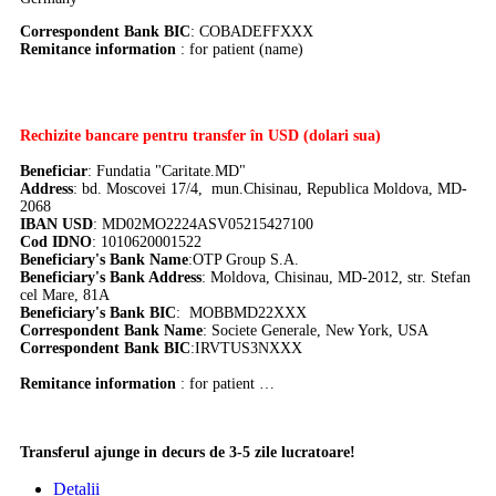
Correspondent Bank BIC
:
COBADEFFXXX
Remitance information
: for patient (name)
Rechizite bancare pentru transfer în USD (dolari sua)
Beneficiar
: Fundatia "Caritate.MD"
Address
: bd. Moscovei 17/4, mun.Chisinau, Republica Moldova, MD-
2068
IBAN USD
: MD02MO2224ASV05215427100
Cod IDNO
: 1010620001522
Beneficiary's Bank Name
:OTP Group S.A.
Beneficiary's Bank Address
: Moldova, Chisinau, MD-2012, str. Stefan
cel Mare, 81A
Beneficiary's Bank BIC
: MOBBMD22XXX
Correspondent Bank Name
: Societe Generale, New York, USA
Correspondent Bank BIC
:
IRVTUS3NXXX
Remitance information
: for patient …
Transferul ajunge in decurs de 3-5 zile lucratoare!
Detalii