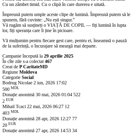
Cu un zâmbet timid. Cu o clipă în care durerea e uitată.
Împreună putem umple aceste clipe de lumină. Împreună putem să le
spunem, fără cuvinte: „Nu ești singur.”
Vă rugăm să susțineți o VIAȚĂ DE COPIL — fiți lumină în lupta
lor, fiți speranța care îi ține în picioare.
Vă mulțumim pentru fiecare gest care, pentru ei, înseamnă o pauză
de la suferință, o încurajare să meargă mai departe.
Campanie începută la
29 aprilie 2025
În cîte zile s-a colectat
467
Creat de
P CaritateMD
Regiune
Moldova
Categorie
Social
Bodrug Nicolae
2 iun, 2026 17:02
MDL
500
Donație anonimă
30 mai, 2026 01:04
522
EUR
2
Mihail Tcaci
22 mai, 2026 06:27
12
MDL
403
Donație anonimă
28 apr, 2026 12:27
77
EUR
20
Donație anonimă
27 apr, 2026 14:53
34