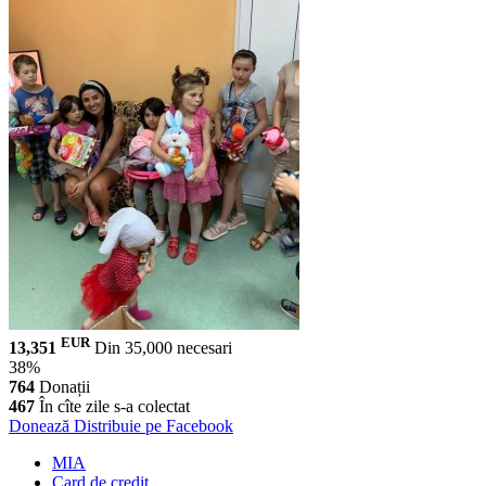
EUR
13,351
Din 35,000 necesari
38%
764
Donații
467
În cîte zile s-a colectat
Donează
Distribuie pe Facebook
MIA
Card de credit