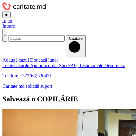
ro
ru
en
Intrare
Căutare
Adaugă cazul
Donează lunar
Toate cazurile
Ajutor acordat
Ştiri
FAQ
Testimoniale
Despre noi
Telefon: +373(68)330431
Caritate.md solicită suport
Salvează o COPILǍRIE