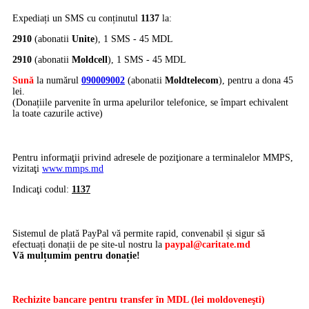
Expediați un SMS cu conținutul
1137
la:
2910
(abonatii
Unite
), 1 SMS - 45 MDL
2910
(abonatii
Moldcell
), 1 SMS - 45 MDL
Sună
la numărul
090009002
(abonatii
Moldtelecom
), pentru a dona 45
lei.
(Donațiile parvenite în urma apelurilor telefonice, se împart echivalent
la toate cazurile active)
Pentru informaţii privind adresele de poziţionare a terminalelor MMPS,
vizitaţi
www.mmps.md
Indicaţi codul:
1137
Sistemul de plată PayPal vă permite rapid, convenabil și sigur să
efectuați donații de pe site-ul nostru la
paypal@caritate.md
Vă mulțumim pentru donație!
Rechizite bancare pentru transfer în MDL (lei moldoveneşti)