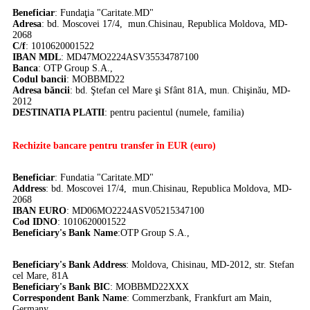
Beneficiar
: Fundaţia "Caritate.MD"
Adresa
: bd. Moscovei 17/4, mun.Chisinau, Republica Moldova, MD-
2068
C/f
: 1010620001522
IBAN MDL
: MD47MO2224ASV35534787100
Banca
:
OTP Group S.A.,
Codul bancii
: MOBBMD22
Adresa băncii
: bd. Ştefan cel Mare şi Sfânt 81A, mun. Chişinău, MD-
2012
DE
STINATIA PLATII
: pentru pacientul (numele, familia)
Rechizite bancare pentru transfer în EUR (euro)
Beneficiar
: Fundatia "Caritate.MD"
Address
: bd. Moscovei 17/4, mun.Chisinau, Republica Moldova, MD-
2068
IBAN EURO
: MD06MO2224ASV05215347100
Cod IDNO
: 1010620001522
Beneficiary's Bank Name
:OTP Group S.A.,
Beneficiary's Bank Address
: Moldova, Chisinau, MD-2012, str. Stefan
cel Mare, 81A
Beneficiary's Bank BIC
: MOBBMD22XXX
Correspondent Bank Name
:
Commerzbank, Frankfurt am Main,
Germany