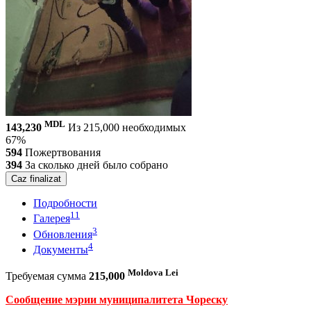
MDL
143,230
Из 215,000 необходимых
67%
594
Пожертвования
394
За сколько дней было собрано
Caz finalizat
Подробности
11
Галерея
3
Обновления
4
Документы
Moldova Lei
Требуемая сумма
215,000
Сообщение мэрии муниципалитета Чореску