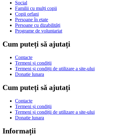
Social
Familii cu mulți copii
Copii orfani
Persoane în etate
Persoane cu dizabilități
Programe de voluntariat
Cum puteți să ajutați
Contacte
Termeni și condiții
Termeni și condiții de utilizare a site-ului
Donatie lunara
Cum puteți să ajutați
Contacte
Termeni și condiții
Termeni și condiții de utilizare a site-ului
Donatie lunara
Informații