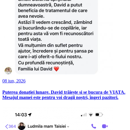
08 iun, 2026
Puterea donației lunare. David trăiește si se bucura de VIATA.
Mesajul mamei este pentru voi dragii noștri, îngeri pazitori.