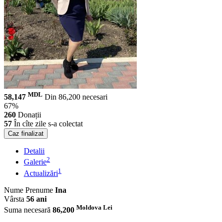
MDL
58,147
Din 86,200 necesari
67%
260
Donații
57
În cîte zile s-a colectat
Caz finalizat
Detalii
2
Galerie
1
Actualizări
Nume Prenume
Ina
Vârsta
56 ani
Moldova Lei
Suma necesară
86,200