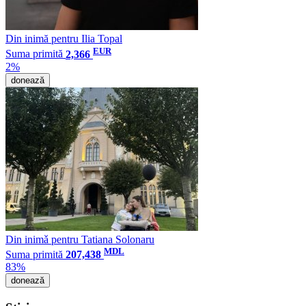
Din inimă pentru Ilia Topal
EUR
Suma primită
2,366
2%
donează
Din inimǎ pentru Tatiana Solonaru
MDL
Suma primită
207,438
83%
donează