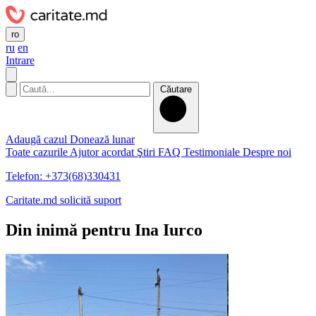
ro
ru
en
Intrare
Căutare
Adaugă cazul
Donează lunar
Toate cazurile
Ajutor acordat
Ştiri
FAQ
Testimoniale
Despre noi
Telefon: +373(68)330431
Caritate.md solicită suport
Din inimă pentru Ina Iurco