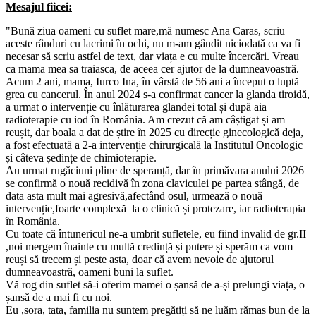
Mesajul fiicei:
"Bună ziua oameni cu suflet mare,mă numesc Ana Caras, scriu
aceste rânduri cu lacrimi în ochi, nu m-am gândit niciodată ca va fi
necesar să scriu astfel de text, dar viața e cu multe încercări. Vreau
ca mama mea sa traiasca, de aceea cer ajutor de la dumneavoastră.
Acum 2 ani, mama, Iurco Ina, în vârstă de 56 ani a început o luptă
grea cu cancerul. În anul 2024 s-a confirmat cancer la glanda tiroidă,
a urmat o intervenție cu înlăturarea glandei total și după aia
radioterapie cu iod în România. Am crezut că am câștigat și am
reușit, dar boala a dat de știre în 2025 cu direcție ginecologică deja,
a fost efectuată a 2-a intervenție chirurgicală la Institutul Oncologic
și câteva ședințe de chimioterapie.
Au urmat rugăciuni pline de speranță, dar în primăvara anului 2026
se confirmă o nouă recidivă în zona claviculei pe partea stângă, de
data asta mult mai agresivă,afectând osul, urmează o nouă
intervenție,foarte complexă la o clinică și protezare, iar radioterapia
în România.
Cu toate că întunericul ne-a umbrit sufletele, eu fiind invalid de gr.II
,noi mergem înainte cu multă credință și putere și sperăm ca vom
reuși să trecem și peste asta, doar că avem nevoie de ajutorul
dumneavoastră, oameni buni la suflet.
Vă rog din suflet să-i oferim mamei o șansă de a-și prelungi viața, o
șansă de a mai fi cu noi.
Eu ,sora, tata, familia nu suntem pregătiți să ne luăm rămas bun de la