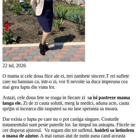
22 iul, 2026
O mama si cele doua fiice ale ei, trei zambete sincere.T rei suflete
care nu banuiau ca, intr-o zi, vor fi nevoite sa duca impreuna cea
mai grea lupta din viata lor.
Astazi, cele doua fete se roaga in fiecare zi
s
a isi pastreze mama
langa ele.
Zi de zi cauta solutii, merg la medici, aduna acte, cauta
sprijin si incearca din rasputeri sa nu lase speranta sa moara.
Dar exista o lupta pe care nu o pot castiga singure. Costurile
tratamentului sunt peste puterile lor. Iar timpul nu asteapta. Fiicele ne
cer disperat ajutorul.
Va rugam din tot sufletul,
haideti sa întindem
o mana de ajutor.
A mai ramas atat de putin pana cand aceasta