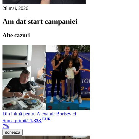
28 mai, 2026
Am dat start campaniei
Alte cazuri
Din inimă pentru Alexandr Borisevici
EUR
Suma primită
1,333
7%
donează