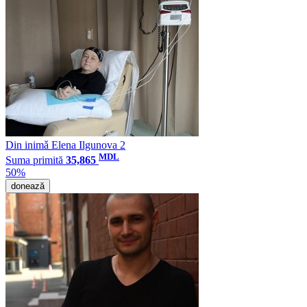
Din inimǎ Elena Ilgunova 2
MDL
Suma primită
35,865
50%
donează