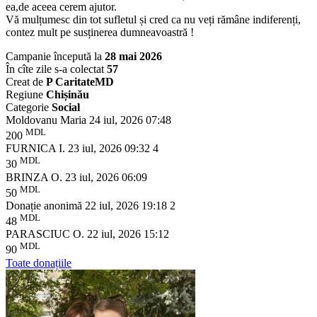
ea,de aceea cerem ajutor.
Vă mulțumesc din tot sufletul și cred ca nu veți rămâne indiferenți,
contez mult pe susținerea dumneavoastră !
Campanie începută la
28 mai 2026
În cîte zile s-a colectat
57
Creat de
P CaritateMD
Regiune
Chișinău
Categorie
Social
Moldovanu Maria
24 iul, 2026 07:48
MDL
200
FURNICA I.
23 iul, 2026 09:32
4
MDL
30
BRINZA O.
23 iul, 2026 06:09
MDL
50
Donație anonimă
22 iul, 2026 19:18
2
MDL
48
PARASCIUC O.
22 iul, 2026 15:12
MDL
90
Toate donațiile