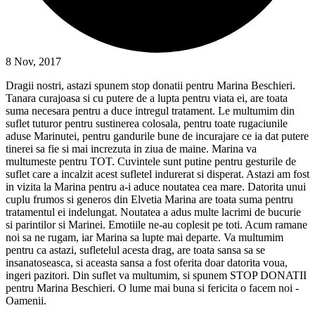
8 Nov, 2017
Dragii nostri, astazi spunem stop donatii pentru Marina Beschieri.
Tanara curajoasa si cu putere de a lupta pentru viata ei, are toata
suma necesara pentru a duce intregul tratament. Le multumim din
suflet tuturor pentru sustinerea colosala, pentru toate rugaciunile
aduse Marinutei, pentru gandurile bune de incurajare ce ia dat putere
tinerei sa fie si mai increzuta in ziua de maine. Marina va
multumeste pentru TOT. Cuvintele sunt putine pentru gesturile de
suflet care a incalzit acest sufletel indurerat si disperat. Astazi am fost
in vizita la Marina pentru a-i aduce noutatea cea mare. Datorita unui
cuplu frumos si generos din Elvetia Marina are toata suma pentru
tratamentul ei indelungat. Noutatea a adus multe lacrimi de bucurie
si parintilor si Marinei. Emotiile ne-au coplesit pe toti. Acum ramane
noi sa ne rugam, iar Marina sa lupte mai departe. Va multumim
pentru ca astazi, sufletelul acesta drag, are toata sansa sa se
insanatoseasca, si aceasta sansa a fost oferita doar datorita voua,
ingeri pazitori. Din suflet va multumim, si spunem STOP DONATII
pentru Marina Beschieri. O lume mai buna si fericita o facem noi -
Oamenii.