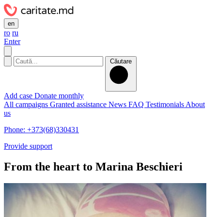
en
ro
ru
Enter
Căutare
Add case
Donate monthly
All campaigns
Granted assistance
News
FAQ
Testimonials
About
us
Phone: +373(68)330431
Provide support
From the heart to Marina Beschieri