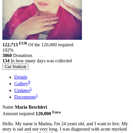
EUR
122,713
Of the 120,000 required
102%
3860
Donations
134
In how many days was collected
Caz finalizat
Details
9
Gallery
5
Updates
5
Documents
Name
Maria Beschieri
Euro
Amount required
120,000
Hello. My name is Marina, I'm 24 years old, and I want to live. My
story is sad and not very long. I was diagnosed with acute myeloid