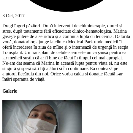
3 Oct, 2017
Dragi îngeri păzitori. După intervenții de chimioterapie, dureri și
stres, după tratamente fără eficacitate clinico-hematologica, Marina
găsește putere de a se ridica și a continua lupta cu leucemia. Datorită
vouă, donatorilor, ajunge la clinica Medical Park unde medicii îi
oferă încrederea în ziua de mîine și o internează de urgență în secția
Transplant. Un transplant de celule stem este unica șansă pentru ea
iar medicii susțin că ar fi bine de făcut în timpul cel mai apropiat.
Ne-am dat seama că Marina în această lupta pentru viața ei, nu este
singură și speră să-i fiți alături și în continuare. Ea contează pe
ajutorul fiecăruia din noi. Orice vorba calda si donație făcută i-ar
întări speranta de viață.
Galerie