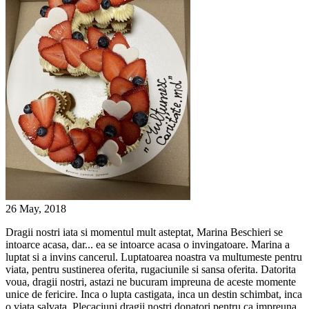
26 May, 2018
Dragii nostri iata si momentul mult asteptat, Marina Beschieri se
intoarce acasa, dar... ea se intoarce acasa o invingatoare. Marina a
luptat si a invins cancerul. Luptatoarea noastra va multumeste pentru
viata, pentru sustinerea oferita, rugaciunile si sansa oferita. Datorita
voua, dragii nostri, astazi ne bucuram impreuna de aceste momente
unice de fericire. Inca o lupta castigata, inca un destin schimbat, inca
o viata salvata. Plecaciuni dragii nostri donatori pentru ca impreuna