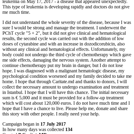
leukemia on May 17, 2017 - a disease that appeared unexpectedly.
This type of leukemia is developing rapidly and doctors do not give
me much time.
I did not understand the whole severity of the disease, because I was
sure I would be strong and manage the treatment. I underwent the
PChT cycle "5 + 2", but it did not give clinical and hematological
results, the second cycle was carried out with the addition of low
doses of cytarabine and with an increase in dozodicorubicin, also
without any clinical and hematological effects. Unfortunately, my
body could not undergo the third cycle of chemotherapy which gave
me side effects, damaging the nervous system. Another attempt to
continue chemotherapy put my brain in danger, but I do not lose
hope. I was diagnosed with a malignant hematologic disease, my
psychological condition worsened and my family decided to take me
home. I hope that through Caritate.md and thanks to donors, I will
collect the necessary amount to undergo examination and treatment
in Istanbul. I hope that I will have this chance. The initial necessary
sum is € 5,000 and it must be provided for a follow-up treatment
which will cost about 120,000 euros. I do not have much time and I
hope that I have a chance to live. Please help me, donate and share
this story with other people. I really need your help.
Campaign began in
17 July 2017
In how many days was collected
134